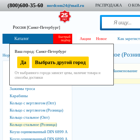
(800)600-35-60
РАСПРОДАЖА
О КО
nordcom24@mail.ru
Россия
[Санкт-Петербург]
Быстрый
Каталог
Акции
Новое
Как зарегис
подбор
Ваш город: Санкт-Петербург
Кольцо стальное (Розни
Нордком
/
Такелаж
/
Не грузоподъемный
/
Да
Выбрать другой город
Блоки для троса
Сортировать:
Наименование
От выбранного города зависят цены, наличие товара и
Вертлюг никель (2 кольца) Опт
способы доставки
Вертлюг никель (петля-петля)
Зажимы троса
Карабины
Кольцо с вертлюгом (Опт)
Кольцо с вертлюгом (Розница)
Кольцо стальное (Опт)
Кольцо стальное (Розница)
Коуш оцинкованный DIN 6899 А
Коуш оцинкованный DIN 6899 А