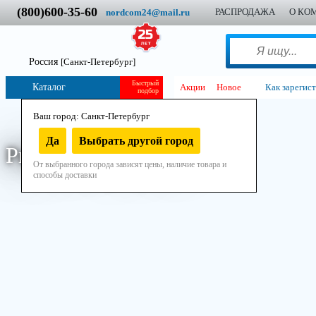
(800)600-35-60
РАСПРОДАЖА
О КО
nordcom24@mail.ru
Россия
[Санкт-Петербург]
Быстрый
Каталог
Акции
Новое
Как зарегис
подбор
Ваш город: Санкт-Петербург
Да
Выбрать другой город
Рым-болт DIN 580
От выбранного города зависят цены, наличие товара и
способы доставки