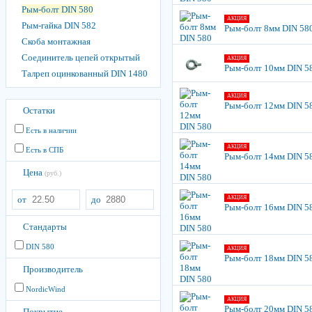
Рым-болт DIN 580
АКЦИЯ
Рым-гайка DIN 582
Рым-болт 8мм DIN 58
Скоба монтажная
Соединитель цепей открытый
АКЦИЯ
Рым-болт 10мм DIN 5
Талреп оцинкованный DIN 1480
АКЦИЯ
Рым-болт 12мм DIN 5
Остатки
Есть в наличии
АКЦИЯ
Есть в СПБ
Рым-болт 14мм DIN 5
Цена
(руб.)
от
до
АКЦИЯ
Рым-болт 16мм DIN 5
Стандарты
DIN 580
АКЦИЯ
Рым-болт 18мм DIN 5
Производитель
NordicWind
АКЦИЯ
Рым-болт 20мм DIN 5
Покрытие