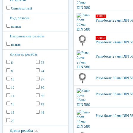
Оцинкованный
АКЦИЯ
Вид резьбы
Рым-болт 22мм DIN 5
полная
Направление резьбы
АКЦИЯ
Рым-болт 24мм DIN 5
правая
Диаметр резьбы
Рым-болт 27мм DIN 5
6
22
8
24
Рым-болт 30мм DIN 5
10
27
12
30
Рым-болт 36мм DIN 5
14
36
16
42
18
48
Рым-болт 42мм DIN 5
20
Длина резьбы
(мм)