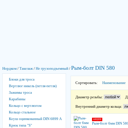
Рым-болт DIN 580
Нордком
/
Такелаж
/
Не грузоподъемный
/
Блоки для троса
Сортировать:
Наименование
Вертлюг никель (петля-петля)
Зажимы троса
Диаметр резьбы:
Д
Карабины
Кольцо с вертлюгом
Внутренний диаметр кольца:
Кольцо стальное
Коуш оцинкованный DIN 6899 А
АКЦИЯ
Рым-болт 6мм DIN 58
Крюк типа "S"