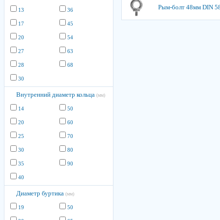
Рым-болт 48мм DIN 5
13
36
17
45
20
54
27
63
28
68
30
Внутренний диаметр кольца
(мм)
14
50
20
60
25
70
30
80
35
90
40
Диаметр буртика
(мм)
19
50