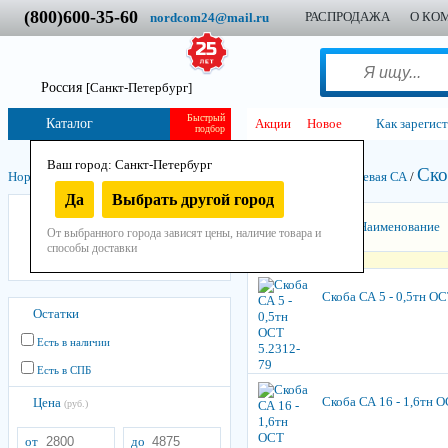
(800)600-35-60
РАСПРОДАЖА
О КО
nordcom24@mail.ru
Россия
[Санкт-Петербург]
Быстрый
Каталог
Акции
Новое
Как зарегис
подбор
Ваш город: Санкт-Петербург
Ско
Нордком
/
Такелаж
/
Грузоподъёмный
/
Скоба СК и СКД, Концевая СА
/
Да
Выбрать другой город
Скоба СА
Сортировать:
Наименование
От выбранного города зависят цены, наличие товара и
Скоба СК
способы доставки
Скоба СКД
Скоба СА 5 - 0,5тн ОС
Остатки
Есть в наличии
Есть в СПБ
Скоба СА 16 - 1,6тн 
Цена
(руб.)
от
до