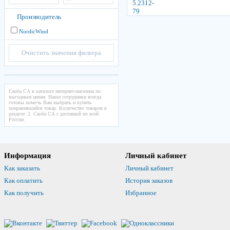
Производитель
NordicWind
Очистить значения фильтра
Скоба СА в каталоге интернет-магазина по
выгодным ценам. Наши сотрудники всегда
готовы помочь Вам выбрать и купить
понравившийся товар. Количество товаров в
разделе: 2. Скоба СА с доставкой по всей
России.
Информация
Личный кабинет
Как заказать
Личный кабинет
Как оплатить
История заказов
Как получить
Избранное