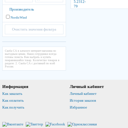
Производитель
NordicWind
Очистить значения фильтра
Скоба СА в каталоге интернет-магазина по
выгодным ценам. Наши сотрудники всегда
готовы помочь Вам выбрать и купить
понравившийся товар. Количество товаров в
разделе: 2. Скоба СА с доставкой по всей
России.
Информация
Личный кабинет
Как заказать
Личный кабинет
Как оплатить
История заказов
Как получить
Избранное