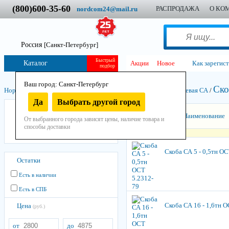
(800)600-35-60
РАСПРОДАЖА
О КО
nordcom24@mail.ru
Россия
[Санкт-Петербург]
Быстрый
Каталог
Акции
Новое
Как зарегис
подбор
Ваш город: Санкт-Петербург
Ско
Нордком
/
Такелаж
/
Грузоподъёмный
/
Скоба СК и СКД, Концевая СА
/
Да
Выбрать другой город
Скоба СА
Сортировать:
Наименование
От выбранного города зависят цены, наличие товара и
Скоба СК
способы доставки
Скоба СКД
Скоба СА 5 - 0,5тн ОС
Остатки
Есть в наличии
Есть в СПБ
Скоба СА 16 - 1,6тн 
Цена
(руб.)
от
до