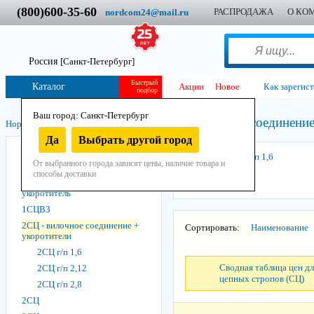
(800)600-35-60
РАСПРОДАЖА
О КО
nordcom24@mail.ru
Россия
[Санкт-Петербург]
Быстрый
Каталог
Акции
Новое
Как зарегис
подбор
Ваш город: Санкт-Петербург
2СЦ - вилочное соединение
Нордком
/
Стропы
/
Стропы цепные
/
Да
Выбрать другой город
ЗБЦ
2СЦ г/п 1,6
От выбранного города зависят цены, наличие товара и
1СЦ
способы доставки
1СЦ - вилочное соединение +
укоротитель
1СЦВЗ
2СЦ - вилочное соединение +
Сортировать:
Наименование
укоротители
2СЦ г/п 1,6
Сводная таблица цен дл
2СЦ г/п 2,12
цепных стропов (СЦ)
2СЦ г/п 2,8
2СЦ