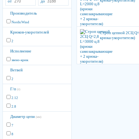
крюка-укоротителя)
от
до
Производитель
NordicWind
Крюков-укоротителей
Строп цепной 2СЦ Q=
крюка-укоротителя)
2
Исполнение
звено-крюк
Ветвей
2
Г/п
(т)
2.12
2.8
Диаметр цепи
(мм)
7
8