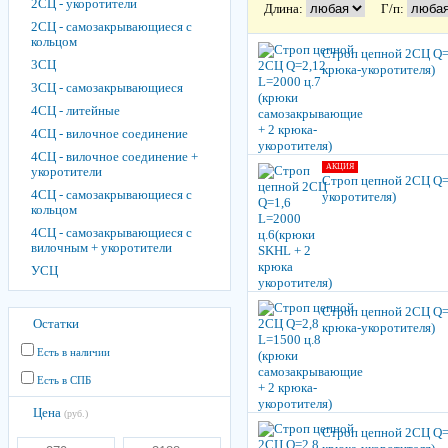
2СЦ - укоротители
Длина:
Г/п:
2СЦ - самозакры­вающиеся с
кольцом
Строп цепной 2СЦ Q=
3СЦ
крюка-укоротителя)
3СЦ - самозакры­вающиеся
4СЦ - литейные
4СЦ - вилочное соединение
4СЦ - вилочное соединение +
АКЦИЯ
укоротители
Строп цепной 2СЦ Q=
4СЦ - самозакры­вающиеся с
укоротителя)
кольцом
4СЦ - самозакры­вающиеся с
вилочным + укоротители
УСЦ
Строп цепной 2СЦ Q=
Остатки
крюка-укоротителя)
Есть в наличии
Есть в СПБ
Цена
(руб.)
Строп цепной 2СЦ Q=