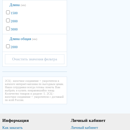
Длина
(мм)
1500
2000
3000
Длина общая
(мм)
2000
Очистить значения фильтра
2СЦ - вилочное соединение + укоротители в
каталоге интернет-магазина по выгодным ценам.
Наши сотрудники всегда готовы помочь Вам
выбрать и купить понравившийся товар.
Количество товаров в разделе: 5. 2СЦ -
вилочное соединение + укоротители с доставкой
по всей России.
Информация
Личный кабинет
Как заказать
Личный кабинет