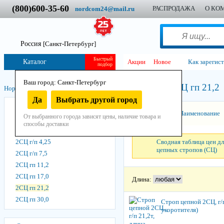
(800)600-35-60
РАСПРОДАЖА
О КО
nordcom24@mail.ru
Россия
[Санкт-Петербург]
Быстрый
Каталог
Акции
Новое
Как зарегис
подбор
Ваш город: Санкт-Петербург
2СЦ гп 21,2
Нордком
/
Стропы
/
Стропы цепные
/
2СЦ - укоротители
/
Да
Выбрать другой город
2СЦ г/п 1,6
Сортировать:
Наименование
От выбранного города зависят цены, наличие товара и
2СЦ г/п 2,12
способы доставки
2СЦ г/п 2,8
2СЦ г/п 4,25
Сводная таблица цен дл
цепных стропов (СЦ)
2СЦ г/п 7,5
2СЦ гп 11,2
2СЦ гп 17,0
Длина:
2СЦ гп 21,2
2СЦ гп 30,0
Строп цепной 2СЦ, г/п
укоротителя)