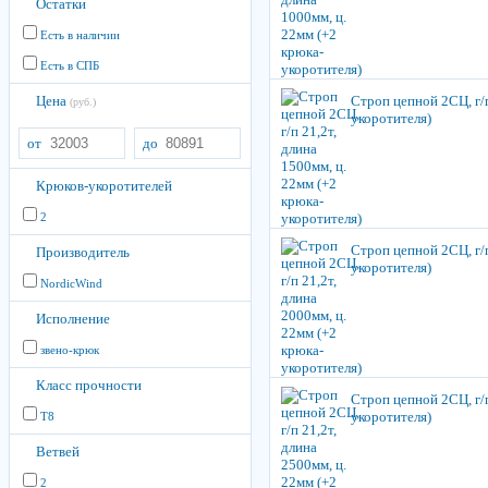
Остатки
Есть в наличии
Есть в СПБ
Цена
Строп цепной 2СЦ, г/п
(руб.)
укоротителя)
от
до
Крюков-укоротителей
2
Строп цепной 2СЦ, г/п
Производитель
укоротителя)
NordicWind
Исполнение
звено-крюк
Класс прочности
Строп цепной 2СЦ, г/п
укоротителя)
Т8
Ветвей
2