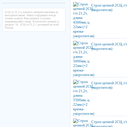
Строп цепной 2СЦ, г/п
укоротителя)
2СЦ гп 21,2 в каталоге интернет-магазина по
выгодным ценам. Наши сотрудники всегда
готовы помочь Вам выбрать и купить
понравившийся товар. Количество товаров в
разделе: 16. 2СЦ гп 21,2 с доставкой по всей
России.
Строп цепной 2СЦ, г/п
укоротителя)
Строп цепной 2СЦ, г/п
укоротителя)
Строп цепной 2СЦ, г/п
укоротителя)