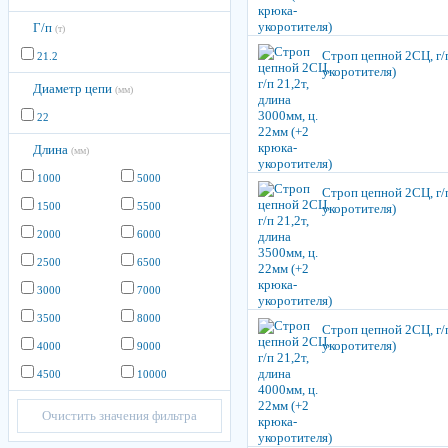
Г/п
(т)
Строп цепной 2СЦ, г/п
21.2
укоротителя)
Диаметр цепи
(мм)
22
Длина
(мм)
1000
5000
Строп цепной 2СЦ, г/п
1500
5500
укоротителя)
2000
6000
2500
6500
3000
7000
3500
8000
Строп цепной 2СЦ, г/п
укоротителя)
4000
9000
4500
10000
Очистить значения фильтра