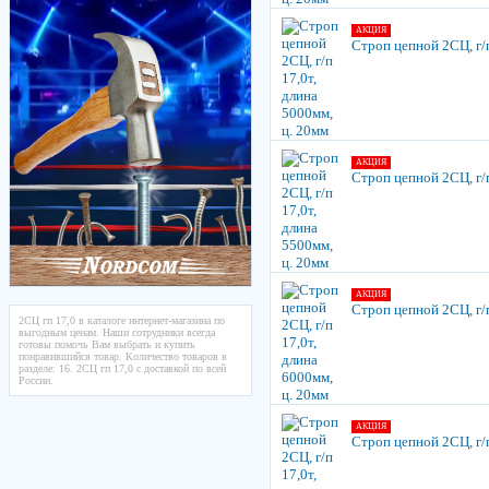
АКЦИЯ
Строп цепной 2СЦ, г/п
АКЦИЯ
Строп цепной 2СЦ, г/п
АКЦИЯ
Строп цепной 2СЦ, г/п
2СЦ гп 17,0 в каталоге интернет-магазина по
выгодным ценам. Наши сотрудники всегда
готовы помочь Вам выбрать и купить
понравившийся товар. Количество товаров в
разделе: 16. 2СЦ гп 17,0 с доставкой по всей
России.
АКЦИЯ
Строп цепной 2СЦ, г/п