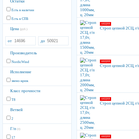
Остатки
Есть в наличии
Есть в СПБ
АКЦИЯ
Строп цепной 2СЦ, г/п
Цена
(руб.)
от
до
Производитель
NordicWind
АКЦИЯ
Строп цепной 2СЦ, г/п
Исполнение
звено-крюк
Класс прочности
АКЦИЯ
Т8
Строп цепной 2СЦ, г/п
Ветвей
2
Г/п
(т)
АКЦИЯ
17