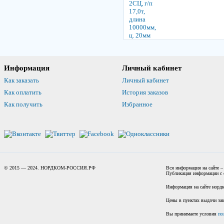
Информация
Личный кабинет
Как заказать
Личный кабинет
Как оплатить
История заказов
Как получить
Избранное
© 2015 — 2024. НОРДКОМ-РОССИЯ.РФ
Вся информация на сайте –
Публикация информации с с
Информация на сайте нордк
Цены в пунктах выдачи зак
Вы принимаете условия
по