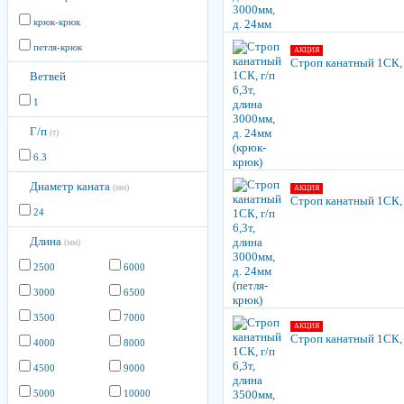
крюк-крюк
петля-крюк
АКЦИЯ
Строп канатный 1СК, г
Ветвей
1
Г/п
(т)
6.3
Диаметр каната
(мм)
АКЦИЯ
Строп канатный 1СК, г
24
Длина
(мм)
2500
6000
3000
6500
3500
7000
АКЦИЯ
Строп канатный 1СК, г
4000
8000
4500
9000
5000
10000