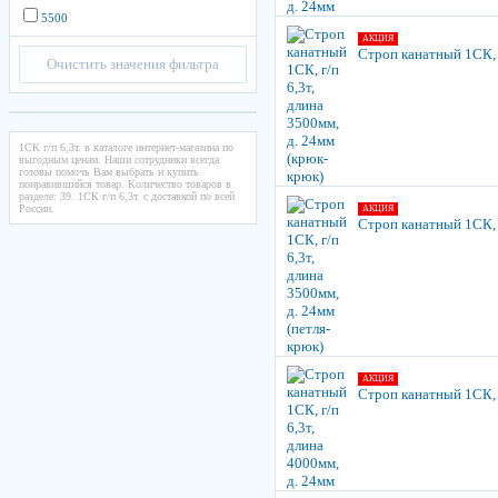
5500
АКЦИЯ
Строп канатный 1СК, г
Очистить значения фильтра
1СК г/п 6,3т. в каталоге интернет-магазина по
выгодным ценам. Наши сотрудники всегда
готовы помочь Вам выбрать и купить
понравившийся товар. Количество товаров в
разделе: 39. 1СК г/п 6,3т. с доставкой по всей
России.
АКЦИЯ
Строп канатный 1СК, г
АКЦИЯ
Строп канатный 1СК, г