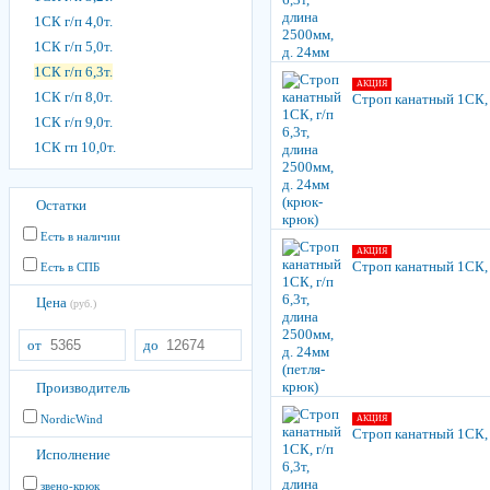
1СК г/п 4,0т.
1СК г/п 5,0т.
1СК г/п 6,3т.
АКЦИЯ
1СК г/п 8,0т.
Строп канатный 1СК, г
1СК г/п 9,0т.
1СК гп 10,0т.
Остатки
Есть в наличии
АКЦИЯ
Строп канатный 1СК, г
Есть в СПБ
Цена
(руб.)
от
до
Производитель
NordicWind
АКЦИЯ
Строп канатный 1СК, г
Исполнение
звено-крюк