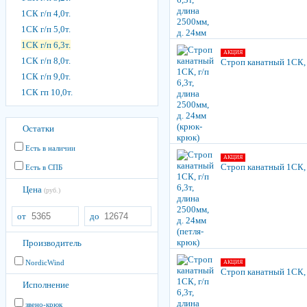
1СК г/п 4,0т.
1СК г/п 5,0т.
1СК г/п 6,3т.
АКЦИЯ
1СК г/п 8,0т.
Строп канатный 1СК, г
1СК г/п 9,0т.
1СК гп 10,0т.
Остатки
Есть в наличии
АКЦИЯ
Строп канатный 1СК, г
Есть в СПБ
Цена
(руб.)
от
до
Производитель
NordicWind
АКЦИЯ
Строп канатный 1СК, г
Исполнение
звено-крюк