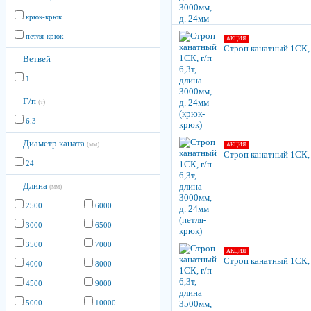
крюк-крюк
петля-крюк
АКЦИЯ
Строп канатный 1СК, г
Ветвей
1
Г/п
(т)
6.3
Диаметр каната
(мм)
АКЦИЯ
Строп канатный 1СК, г
24
Длина
(мм)
2500
6000
3000
6500
3500
7000
АКЦИЯ
Строп канатный 1СК, г
4000
8000
4500
9000
5000
10000