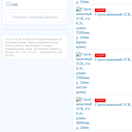
5500
АКЦИЯ
Строп канатный 1СК, г
Очистить значения фильтра
1СК г/п 6,3т. в каталоге интернет-магазина по
выгодным ценам. Наши сотрудники всегда
готовы помочь Вам выбрать и купить
понравившийся товар. Количество товаров в
разделе: 39. 1СК г/п 6,3т. с доставкой по всей
России.
АКЦИЯ
Строп канатный 1СК, г
АКЦИЯ
Строп канатный 1СК, г