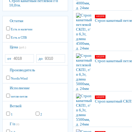
Строп канатный петлевой г/п
10,0тн.
АКЦИЯ
Строп канатный петлев
Остатки
Есть в наличии
Есть в СПБ
Цена
(руб.)
АКЦИЯ
от
до
Строп канатный петлев
Производитель
NordicWind
Исполнение
петля-петля
АКЦИЯ
Строп канатный СКП1, 
Ветвей
1
2
Г/п
(т)