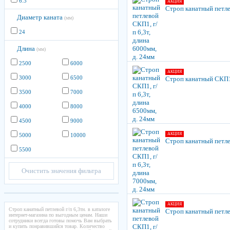
6.3
АКЦИЯ
Строп канатный петлев
Диаметр каната
(мм)
24
Длина
(мм)
2500
6000
АКЦИЯ
3000
6500
Строп канатный СКП1, 
3500
7000
4000
8000
4500
9000
АКЦИЯ
5000
10000
Строп канатный петлев
5500
Очистить значения фильтра
АКЦИЯ
Строп канатный петлевой г/п 6,3тн. в каталоге
Строп канатный петлев
интернет-магазина по выгодным ценам. Наши
сотрудники всегда готовы помочь Вам выбрать
и купить понравившийся товар. Количество