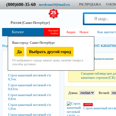
(800)600-35-60
РАСПРОДАЖА
О КО
nordcom24@mail.ru
Россия
[Санкт-Петербург]
Быстрый
Каталог
Акции
Новое
Как зарегис
подбор
Ваш город: Санкт-Петербург
Строп канатны
Нордком
/
Стропы
/
Стропы канатные стальные
/
СКП1
/
Да
Выбрать другой город
Строп канатный петлевой г/п
Сортировать:
Наименование
0,32тн.
От выбранного города зависят цены, наличие товара и
способы доставки
Строп канатный петлевой г/п
0,4тн.
Сводная таблица цен дл
Строп канатный петлевой г/п
канатных стропов (СК)
0,5тн.
Строп канатный петлевой г/п
0,63тн.
Длина:
Ветвей:
Строп канатный петлевой г/п
0,8тн.
Строп канатный петлевой г/п
АКЦИЯ
Строп канатный петлев
1,0тн.
Строп канатный петлевой г/п