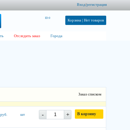
Вход
/
регистрация
ID:0
Корзина |
Нет товаров
ть
Отследить заказ
Города
Заказ списком
-
+
В корзину
 руб.
шт