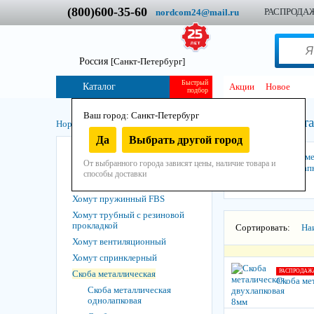
(800)600-35-60
РАСПРОДА
nordcom24@mail.ru
Россия
[Санкт-Петербург]
Быстрый
Каталог
Акции
Новое
подбор
Ваш город: Санкт-Петербург
Скоба мета
Нордком
/
Крепеж
/
Кабельные стяжки, хомуты
/
Да
Выбрать другой город
Стяжка кабельная
Скоба м
От выбранного города зависят цены, наличие товара и
Хомут червячный
однолап
способы доставки
Хомут с шарнирным болтом
Хомут пружинный FBS
Хомут трубный с резиновой
прокладкой
Сортировать:
На
Хомут вентиляционный
Хомут спринклерный
РАСПРОДАЖ
Скоба металлическая
Скоба ме
Скоба металлическая
однолапковая