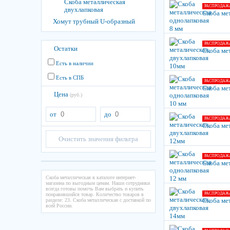
Скоба металлическая
РАСПРОДАЖ
двухлапковая
Скоба ме
Хомут трубный U-образный
РАСПРОДАЖ
Остатки
Скоба ме
Есть в наличии
Есть в СПБ
РАСПРОДАЖ
Скоба ме
Цена
(руб.)
от
до
РАСПРОДАЖ
Скоба ме
Очистить значения фильтра
РАСПРОДАЖ
Скоба ме
Скоба металлическая в каталоге интернет-
магазина по выгодным ценам. Наши сотрудники
всегда готовы помочь Вам выбрать и купить
РАСПРОДАЖ
понравившийся товар. Количество товаров в
Скоба ме
разделе: 23. Скоба металлическая с доставкой по
всей России.