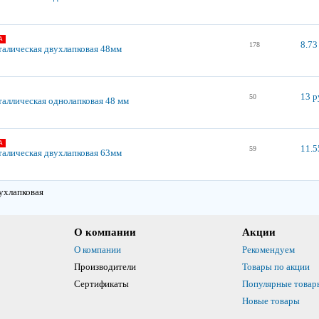
А
8.73
178
талическая двухлапковая 48мм
13 р
50
таллическая однолапковая 48 мм
А
11.5
59
талическая двухлапковая 63мм
ухлапковая
О компании
Акции
О компании
Рекомендуем
Производители
Товары по акции
Сертификаты
Популярные товар
Новые товары