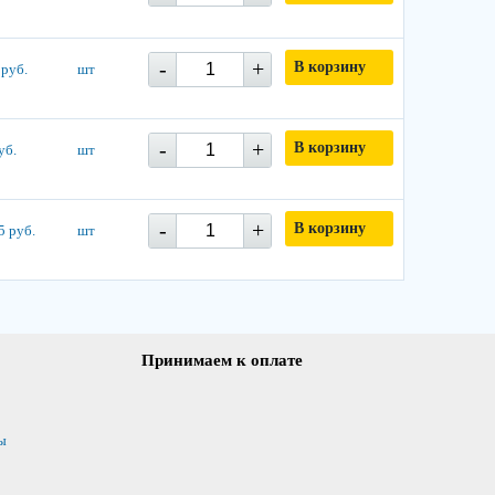
-
+
В корзину
 руб.
шт
-
+
В корзину
уб.
шт
-
+
В корзину
5 руб.
шт
Принимаем к оплате
ы