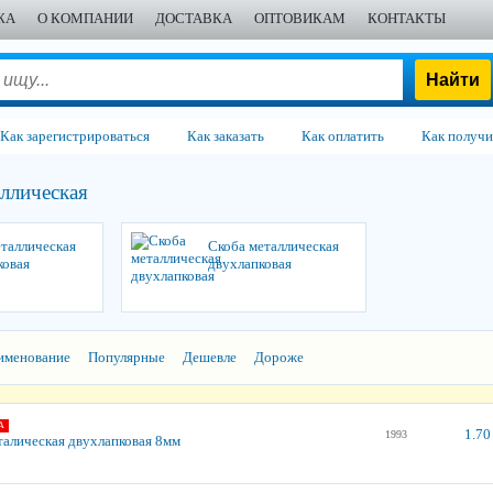
ЖА
О КОМПАНИИ
ДОСТАВКА
ОПТОВИКАМ
КОНТАКТЫ
Как зарегистрироваться
Как заказать
Как оплатить
Как получи
ллическая
еталлическая
Скоба металлическая
ковая
двухлапковая
именование
Популярные
Дешевле
Дороже
А
1.70
1993
талическая двухлапковая 8мм