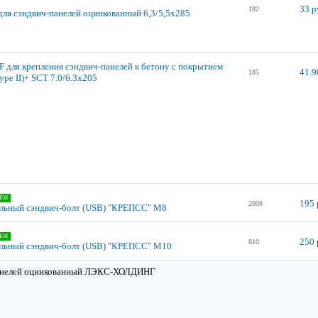
33 р
182
для сэндвич-панелей оцинкованный 6,3/5,5х285
 для крепления сэндвич-панелей к бетону с покрытием
41.9
185
type II)+ SCT 7.0/6.3х205
ЕМ
195 
2009
льный сэндвич-болт (USB) "КРЕПСС" М8
ЕМ
250 
810
льный сэндвич-болт (USB) "КРЕПСС" М10
панелей оцинкованный ЛЭКС-ХОЛДИНГ