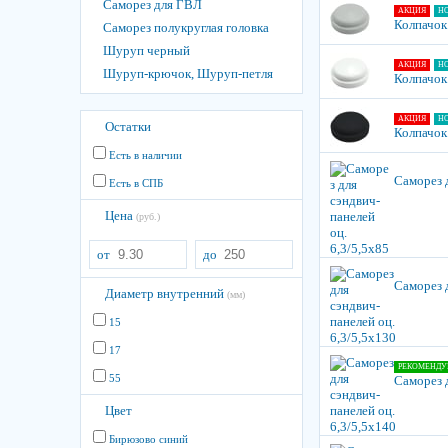
Саморез для ГВЛ
АКЦИЯ
Н
Колпачок
Саморез полукруглая головка
Шуруп черный
АКЦИЯ
Н
Шуруп-крючок, Шуруп-петля
Колпачок
АКЦИЯ
Н
Остатки
Колпачок
Есть в наличии
Саморез д
Есть в СПБ
Цена
(руб.)
от
до
Саморез д
Диаметр внутренний
(мм)
15
17
РЕКОМЕНДУ
55
Саморез д
Цвет
Бирюзово синий