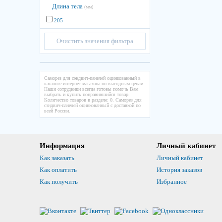
Длина тела
(мм)
205
Очистить значения фильтра
Саморез для сэндвич-панелей оцинкованный в
каталоге интернет-магазина по выгодным ценам.
Наши сотрудники всегда готовы помочь Вам
выбрать и купить понравившийся товар.
Количество товаров в разделе: 0. Саморез для
сэндвич-панелей оцинкованный с доставкой по
всей России.
Информация
Личный кабинет
Как заказать
Личный кабинет
Как оплатить
История заказов
Как получить
Избранное