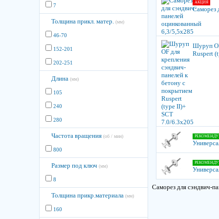
АКЦИЯ
7
Саморез 
Толщина прикл. матер.
(мм)
46-70
Шуруп OF
152-201
Ruspert (
202-251
Длина
(мм)
105
240
280
Частота вращения
(об / мин)
РЕКОМЕНДУ
Универса
800
РЕКОМЕНДУ
Размер под ключ
(мм)
Универса
8
Саморез для сэндвич-
Толщина прикр.материала
(мм)
160