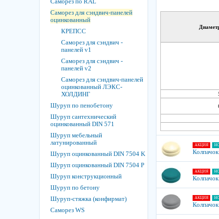
Саморез по RAL
Саморез для сэндвич-панелей
оцинкованный
Диаметр
КРЕПСС
Саморез для сэндвич -
панелей v1
Саморез для сэндвич -
панелей v2
Саморез для сэндвич-панелей
оцинкованный ЛЭКС-
ХОЛДИНГ
Шуруп по пенобетону
Шуруп сантехнический
оцинкованный DIN 571
Шуруп мебельный
латунированный
АКЦИЯ
Н
Колпачок
Шуруп оцинкованный DIN 7504 K
Шуруп оцинкованный DIN 7504 P
АКЦИЯ
Н
Шуруп конструкционный
Колпачок
Шуруп по бетону
Шуруп-стяжка (конфирмат)
АКЦИЯ
Н
Колпачок
Саморез WS