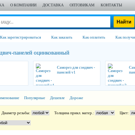
ЖА
О КОМПАНИИ
ДОСТАВКА
ОПТОВИКАМ
КОНТАКТЫ
Как зарегистрироваться
Как заказать
Как оплатить
Как получи
ндвич-панелей оцинкованный
С
Саморез для сэндвич -
Сам
панелей v1
пан
именование
Популярные
Дешевле
Дороже
Диаметр резьбы:
Толщина прикл. матер.:
Цвет: