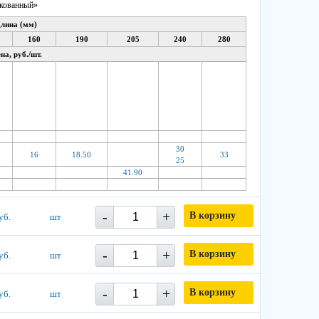
нкованный»
лина (мм)
160
190
205
240
280
на, руб./шт.
30
16
18.50
33
25
41.90
-
+
В корзину
уб.
шт
-
+
В корзину
уб.
шт
-
+
В корзину
уб.
шт