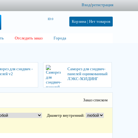
Вход
/
регистрация
ID:0
Корзина |
Нет товаров
ть
Отследить заказ
Города
орез для сэндвич -
Саморез для сэндвич-
елей v2
панелей оцинкованный
ЛЭКС-ХОЛДИНГ
Заказ списком
Диаметр внутренний: