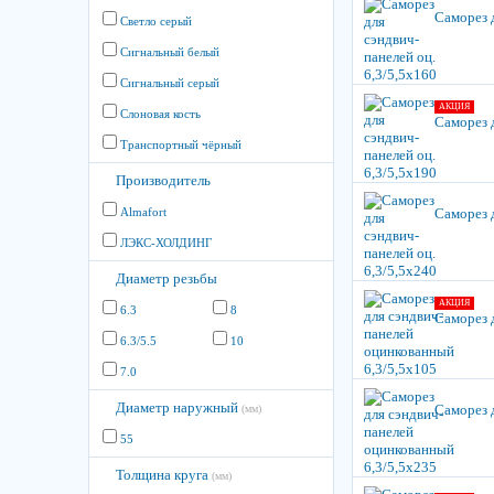
Саморез д
Светло серый
Сигнальный белый
Сигнальный серый
АКЦИЯ
Слоновая кость
Саморез д
Транспортный чёрный
Производитель
Almafort
Саморез д
ЛЭКС-ХОЛДИНГ
Диаметр резьбы
АКЦИЯ
6.3
8
Саморез 
6.3/5.5
10
7.0
Диаметр наружный
Саморез 
(мм)
55
Толщина круга
(мм)