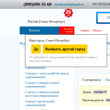
(800)600-35-60
РАСПРОДА
nordcom24@mail.ru
Россия
[Санкт-Петербург]
Быстрый
Каталог
Акции
Новое
подбор
Ваш город: Санкт-Петербург
Саморез для сэ
Нордком
/
Крепеж
/
Саморезы, шурупы
/
Да
Выбрать другой город
Саморез с крупным шагом
КРЕПС
От выбранного города зависят цены, наличие товара и
Саморез с мелким шагом
способы доставки
Саморез с прессшайбой
оцинкованный
Саморез с прессшайбой сверло
оцинкованный
Сортировать:
На
Саморез универсальный
оцинкованный
Саморез универсальный
Длина:
желтопассивированный
Производитель:
Саморез кровельный
оцинкованный