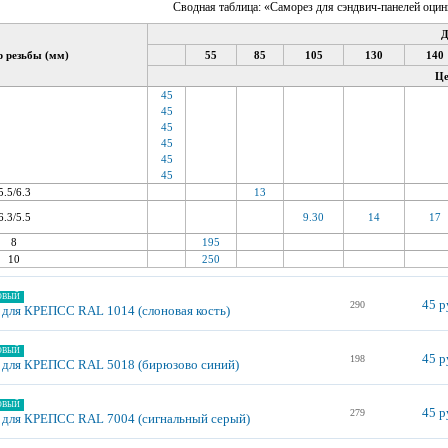
Сводная таблица: «Саморез для сэндвич-панелей оци
Д
 резьбы (мм)
55
85
105
130
140
Це
45
45
45
45
45
45
5.5/6.3
13
6.3/5.5
9.30
14
17
8
195
10
250
ОВЫЙ
45 р
290
 для КРЕПСС RAL 1014 (слоновая кость)
ОВЫЙ
45 р
198
 для КРЕПСС RAL 5018 (бирюзово синий)
ОВЫЙ
45 р
279
 для КРЕПСС RAL 7004 (сигнальный серый)