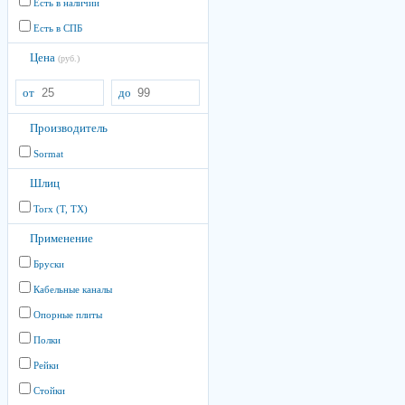
Есть в наличии
Есть в СПБ
Цена
(руб.)
от
до
Производитель
Sormat
Шлиц
Torx (T, TX)
Применение
Бруски
Кабельные каналы
Опорные плиты
Полки
Рейки
Стойки