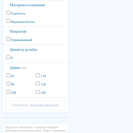
Материал основания
Газобетон
Керамзитобетон
Покрытие
Оцинкованный
Диаметр резьбы
8
Длина
(мм)
65
110
80
120
100
160
Очистить значения фильтра
Шуруп по пенобетону в каталоге интернет-
магазина по выгодным ценам. Наши сотрудники