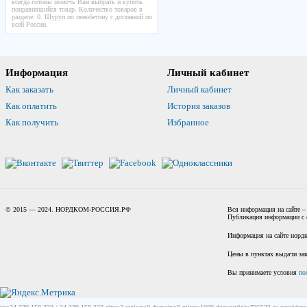
всегда готовы помочь Вам выбрать и купить
понравившийся товар. Количество товаров в
разделе: 0. Шуруп по пенобетону с доставкой по
всей России.
Информация
Личный кабинет
Как заказать
Личный кабинет
Как оплатить
История заказов
Как получить
Избранное
© 2015 — 2024. НОРДКОМ-РОССИЯ.РФ
Вся информация на сайте –
Публикация информации с с
Информация на сайте нордк
Цены в пунктах выдачи зак
Вы принимаете условия
по