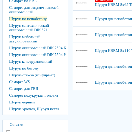
Саморез по RAL
РАСПРОДАЖА
Шуруп KBRM 8х65 T
Саморез для сэндвич-панелей
оцинкованный
Шуруп по пенобетону
Шуруп для пенобетона
Шуруп сантехнический
оцинкованный DIN 571
Шуруп для пенобетона
Шуруп мебельный
латунированный
Шуруп оцинкованный DIN 7504 K
Шуруп KBRM 8х110 
Шуруп оцинкованный DIN 7504 P
Шуруп конструкционный
Шуруп для пенобетона
Шуруп по бетону
Шуруп-стяжка (конфирмат)
Саморез WS
Шуруп для пенобетона
Саморез для ГВЛ
Саморез полукруглая головка
Шуруп черный
Шуруп-крючок, Шуруп-петля
Остатки