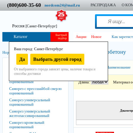
(800)600-35-60
РАСПРОДАЖА
О КО
nordcom24@mail.ru
Россия
[Санкт-Петербург]
Быстрый
Каталог
Акции
Новое
Как зарегис
подбор
Ваш город: Санкт-Петербург
Шуруп по пенобетону
Нордком
/
Крепеж
/
Саморезы, шурупы
/
Да
Выбрать другой город
Саморез с крупным шагом
Сортировать:
Наименование
От выбранного города зависят цены, наличие товара и
Саморез с мелким шагом
способы доставки
Саморез с прессшайбой
оцинкованный
Длина:
Материал о
Саморез с прессшайбой сверло
оцинкованный
Саморез универсальный
оцинкованный
Диаметр
Саморез универсальный
желтопассивированный
Саморез кровельный
оцинкованный