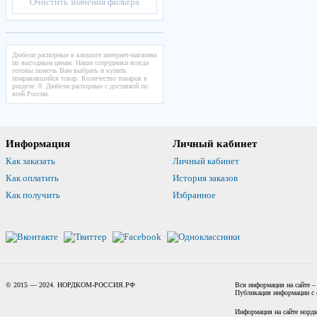
Очистить значения фильтра
Дюбели распорные в каталоге интернет-магазина
по выгодным ценам. Наши сотрудники всегда
готовы помочь Вам выбрать и купить
понравившийся товар. Количество товаров в
разделе: 0. Дюбели распорные с доставкой по
всей России.
Информация
Личный кабинет
Как заказать
Личный кабинет
Как оплатить
История заказов
Как получить
Избранное
© 2015 — 2024. НОРДКОМ-РОССИЯ.РФ
Вся информация на сайте –
Публикация информации с с
Информация на сайте нордк