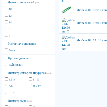
Диаметр наружный
(мм)
10
Дюбель RL 10х50 тип
12
14
Дюбель RL 12х60 тип
6
8
Дюбель RL 14х70 тип
Материал основания
Бетон
Производитель
РАЙСТОКС
Диаметр самореза (шурупа)
(мм)
3.5-5
8 - 10
5-6
10 - 12
6 - 7
Диаметр бура
(мм)