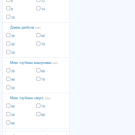
6
12
8
14
10
Длина дюбеля
(мм)
30
60
40
70
50
Мин. глубина анкеровки
(мм)
30
60
40
70
50
Мин. глубина сверл.
(мм)
40
70
50
80
60