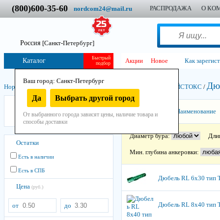
(800)600-35-60
РАСПРОДАЖА
О КО
nordcom24@mail.ru
Россия
[Санкт-Петербург]
Быстрый
Каталог
Акции
Новое
Как зарегис
подбор
Ваш город: Санкт-Петербург
Дю
Нордком
/
Крепеж
/
Дюбели
/
Дюбель полипропиленовый
/
РАЙСТОКС
/
Да
Выбрать другой город
Дюбели многофункциональные
Сортировать:
Наименование
От выбранного города зависят цены, наличие товара и
Дюбели распорные
способы доставки
Диаметр бура:
Дли
Остатки
Мин. глубина анкеровки:
Есть в наличии
Есть в СПБ
Дюбель RL 6х30 тип 
Цена
(руб.)
Дюбель RL 8х40 тип 
от
до