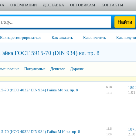
ЖА
О КОМПАНИИ
ДОСТАВКА
ОПТОВИКАМ
КОНТАКТЫ
Как зарегистрироваться
Как заказать
Как оплатить
Как получи
Гайка ГОСТ 5915-70 (DIN 934) кл. пр. 8
именование
Популярные
Дешевле
Дороже
6.98
189.
5-70 (ИСО 4032/ DIN 934) Гайка М8 кл. пр. 8
1.01
1316
16.5
187.
5-70 (ИСО 4032/ DIN 934) Гайка М10 кл. пр. 8
2.16
1434