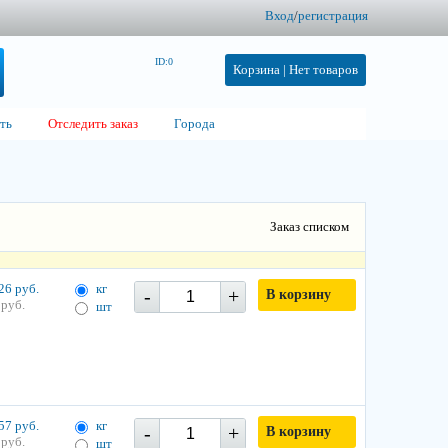
Вход
/
регистрация
ID:0
Корзина |
Нет товаров
ть
Отследить заказ
Города
Заказ списком
26 руб.
кг
-
+
В корзину
 руб.
шт
57 руб.
кг
-
+
В корзину
 руб.
шт