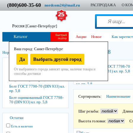
(800)600-35-60
РАСПРОДАЖА
О КО
nordcom24@mail.ru
Россия
[Санкт-Петербург]
Быстрый
Каталог
Акции
Новое
Как зарегис
подбор
Ваш город: Санкт-Петербург
Болт класс прочности 5,8
Нордком
/
Крепеж
/
Болты
/
Да
Выбрать другой город
Болт ГОСТ 7798-70 (DIN 931) кл.
Болт ГОСТ 7798-70
пр. 5,8
От выбранного города зависят цены, наличие товара и
(DIN 931) кл. пр. 5,8
способы доставки
Болт оцинкованный ГОСТ 7798-
70 (DIN 931) кл. пр. 5,8
Болт ГОСТ 7798-70 (DIN 933) кл.
пр. 5,8
Сортировать:
Наименование
Болт оцинкованный ГОСТ 7798-
70 (DIN 933) кл. пр. 5,8
Шаг резьбы:
Длина
Остатки
Высота головки:
С
Есть в наличии