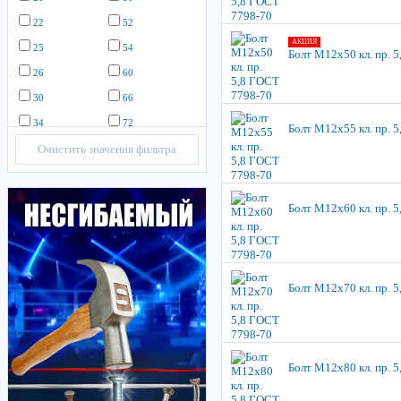
22
52
АКЦИЯ
25
54
Болт М12х50 кл. пр. 
26
60
30
66
34
72
Болт М12х55 кл. пр. 
Очистить значения фильтра
Болт М12х60 кл. пр. 
Болт М12х70 кл. пр. 
Болт М12х80 кл. пр. 