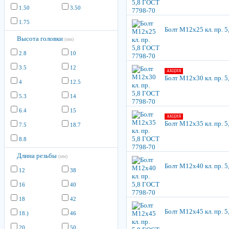
1.50
3.50
1.75
Болт М12х25 кл. пр. 
Высота головки
(мм)
2.8
10
3.5
12
АКЦИЯ
Болт М12х30 кл. пр. 
4
12.5
5.3
14
6.4
15
АКЦИЯ
Болт М12х35 кл. пр. 
7.5
18.7
8.8
Длина резьбы
(мм)
Болт М12х40 кл. пр. 
12
38
16
40
18
42
Болт М12х45 кл. пр. 
18.)
46
20
50