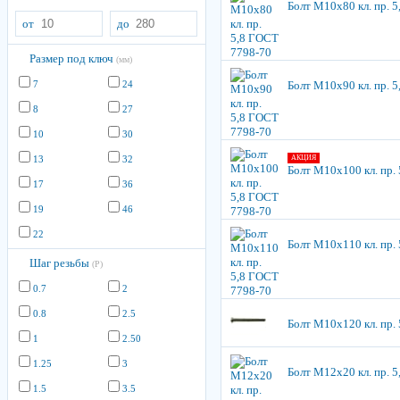
Болт М10х80 кл. пр. 
от
до
Размер под ключ
(мм)
7
24
Болт М10х90 кл. пр. 
8
27
10
30
13
32
АКЦИЯ
Болт М10х100 кл. пр.
17
36
19
46
22
Болт М10х110 кл. пр.
Шаг резьбы
(P)
0.7
2
0.8
2.5
Болт М10х120 кл. пр.
1
2.50
1.25
3
Болт М12х20 кл. пр. 
1.5
3.5