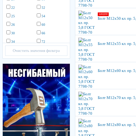
22
52
АКЦИЯ
25
54
Болт М12х50 кл. пр. 
26
60
30
66
34
72
Болт М12х55 кл. пр. 
Очистить значения фильтра
Болт М12х60 кл. пр. 
Болт М12х70 кл. пр. 
Болт М12х80 кл. пр. 