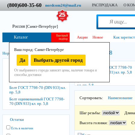
(800)600-35-60
РАСПРОДАЖА
О КО
nordcom24@mail.ru
Россия
[Санкт-Петербург]
Быстрый
Каталог
Акции
Новое
Как зарегис
подбор
Ваш город: Санкт-Петербург
Болт класс прочности 5,8
Нордком
/
Крепеж
/
Болты
/
Да
Выбрать другой город
Болт ГОСТ 7798-70 (DIN 931) кл.
Болт ГОСТ 7798-70
пр. 5,8
От выбранного города зависят цены, наличие товара и
(DIN 931) кл. пр. 5,8
способы доставки
Болт оцинкованный ГОСТ 7798-
70 (DIN 931) кл. пр. 5,8
Болт ГОСТ 7798-70 (DIN 933) кл.
пр. 5,8
Сортировать:
Наименование
Болт оцинкованный ГОСТ 7798-
70 (DIN 933) кл. пр. 5,8
Шаг резьбы:
Длина
Остатки
Высота головки:
С
Есть в наличии