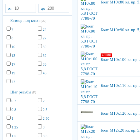
Болт М10х80 кл. пр. 
от
до
Размер под ключ
(мм)
7
24
Болт М10х90 кл. пр. 
8
27
10
30
13
32
АКЦИЯ
Болт М10х100 кл. пр.
17
36
19
46
22
Болт М10х110 кл. пр.
Шаг резьбы
(P)
0.7
2
0.8
2.5
Болт М10х120 кл. пр.
1
2.50
1.25
3
Болт М12х20 кл. пр. 
1.5
3.5