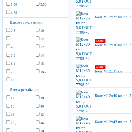
1.50
3.50
1.75
Болт М12х25 кл. пр. 
Высота головки
(мм)
2.8
10
3.5
12
АКЦИЯ
Болт М12х30 кл. пр. 
4
12.5
5.3
14
6.4
15
АКЦИЯ
Болт М12х35 кл. пр. 
7.5
18.7
8.8
Длина резьбы
(мм)
Болт М12х40 кл. пр. 
12
38
16
40
18
42
Болт М12х45 кл. пр. 
18.)
46
20
50