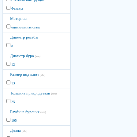
Стальные конструкции
Фасады
Материал
оцинкованная сталь
Диаметр резьбы
8
Диаметр бура
(мм)
12
Размер под ключ
(мм)
13
Толщина прикр. детали
(мм)
25
Глубина бурения
(мм)
105
Длина
(мм)