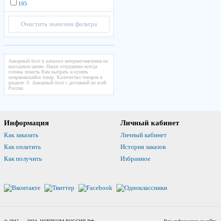
105
Очистить значения фильтра
Анкерный болт в каталоге интернет-магазина по
выгодным ценам. Наши сотрудники всегда
готовы помочь Вам выбрать и купить
понравившийся товар. Количество товаров в
разделе: 0. Анкерный болт с доставкой по всей
России.
Информация
Личный кабинет
Как заказать
Личный кабинет
Как оплатить
История заказов
Как получить
Избранное