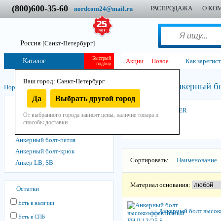
(800)600-35-60
РАСПРОДАЖА
О КО
nordcom24@mail.ru
Россия
[Санкт-Петербург]
Быстрый
Каталог
Акции
Новое
Как зарегис
подбор
Ваш город: Санкт-Петербург
Анкерный б
Нордком
/
Крепеж
/
Анкера
/
Анкер для высоких нагрузок
/
Да
Выбрать другой город
Анкерная гильза
FISCHER
От выбранного города зависят цены, наличие товара и
Анкерный болт
способы доставки
FISCHER
Анкерный болт-петля
Анкерный болт-крюк
Сортировать:
Наименование
Анкер LB, SB
Материал основания:
Остатки
Есть в наличии
Анкерный болт высоко
Есть в СПБ