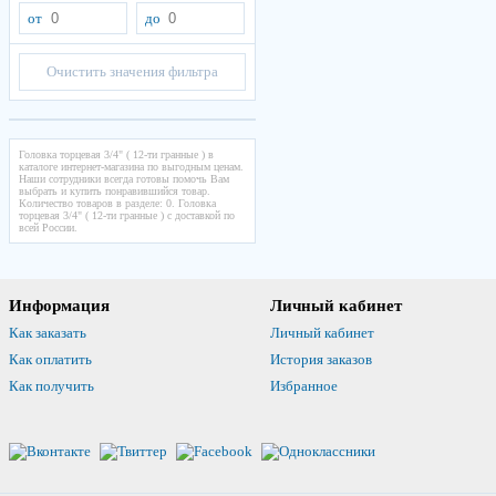
от
до
Очистить значения фильтра
Головка торцевая 3/4" ( 12-ти гранные ) в
каталоге интернет-магазина по выгодным ценам.
Наши сотрудники всегда готовы помочь Вам
выбрать и купить понравившийся товар.
Количество товаров в разделе: 0. Головка
торцевая 3/4" ( 12-ти гранные ) с доставкой по
всей России.
Информация
Личный кабинет
Как заказать
Личный кабинет
Как оплатить
История заказов
Как получить
Избранное