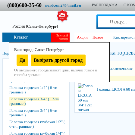
(800)600-35-60
РАСПРОДАЖА
О КО
nordcom24@mail.ru
Россия
[Санкт-Петербург]
Быстрый
Каталог
Акции
Новое
Как зарегис
подбор
Ваш город: Санкт-Петербург
Головка торцева
Нордком
/
Инструмент
/
Ручной
/
Торцевой
/
Головки
/
Да
Выбрать другой город
Головка торцевая 1" ( 6-ти
Сортировать:
Наименование
гранные )
От выбранного города зависят цены, наличие товара и
способы доставки
Головка торцевая 1/2" ( 6-ти
гранные )
Головка торцевая 1/4" ( 6-ти
Головка LICOTA 60 мм 
гранные )
Головка торцевая 3/4" ( 12-ти
гранные )
Головка торцевая 3/4" ( 6-ти
гранные )
Головка торцевая глубокая 1/2" (
6-ти гранные )
Головка торцевая глубокая 1/4" (