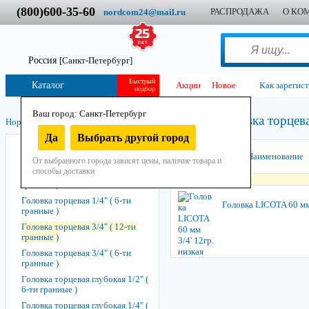
(800)600-35-60
РАСПРОДАЖА
О КО
nordcom24@mail.ru
Россия
[Санкт-Петербург]
Быстрый
Каталог
Акции
Новое
Как зарегис
подбор
Ваш город: Санкт-Петербург
Головка торцева
Нордком
/
Инструмент
/
Ручной
/
Торцевой
/
Головки
/
Да
Выбрать другой город
Головка торцевая 1" ( 6-ти
Сортировать:
Наименование
гранные )
От выбранного города зависят цены, наличие товара и
способы доставки
Головка торцевая 1/2" ( 6-ти
гранные )
Головка торцевая 1/4" ( 6-ти
Головка LICOTA 60 мм 
гранные )
Головка торцевая 3/4" ( 12-ти
гранные )
Головка торцевая 3/4" ( 6-ти
гранные )
Головка торцевая глубокая 1/2" (
6-ти гранные )
Головка торцевая глубокая 1/4" (