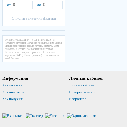
от
до
Очистить значения фильтра
Головка торцевая 3/4" ( 12-ти гранные ) в
каталоге интернет-магазина по выгодным ценам.
Наши сотрудники всегда готовы помочь Вам
выбрать и купить понравившийся товар.
Количество товаров в разделе: 0. Головка
торцевая 3/4" ( 12-ти гранные ) с доставкой по
всей России.
Информация
Личный кабинет
Как заказать
Личный кабинет
Как оплатить
История заказов
Как получить
Избранное