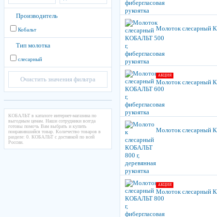
Производитель
Молоток слесарный КО
Кобальт
Тип молотка
слесарный
АКЦИЯ
Очистить значения фильтра
Молоток слесарный КО
КОБАЛЬТ в каталоге интернет-магазина по
выгодным ценам. Наши сотрудники всегда
готовы помочь Вам выбрать и купить
Молоток слесарный КО
понравившийся товар. Количество товаров в
разделе: 0. КОБАЛЬТ с доставкой по всей
России.
АКЦИЯ
Молоток слесарный КО