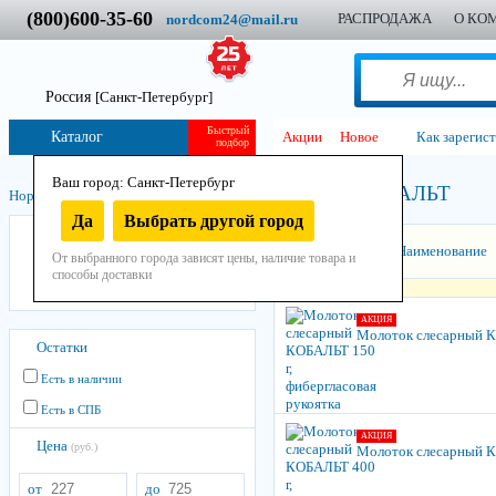
(800)600-35-60
РАСПРОДАЖА
О КО
nordcom24@mail.ru
Россия
[Санкт-Петербург]
Быстрый
Каталог
Акции
Новое
Как зарегис
подбор
Ваш город: Санкт-Петербург
КОБАЛЬТ
Нордком
/
Инструмент
/
Ручной
/
Ударный
/
Молотки
/
Да
Выбрать другой город
КОБАЛЬТ
Сортировать:
Наименование
От выбранного города зависят цены, наличие товара и
Россия
способы доставки
ONYX
АКЦИЯ
Молоток слесарный КО
Остатки
Есть в наличии
Есть в СПБ
АКЦИЯ
Цена
(руб.)
Молоток слесарный КО
от
до