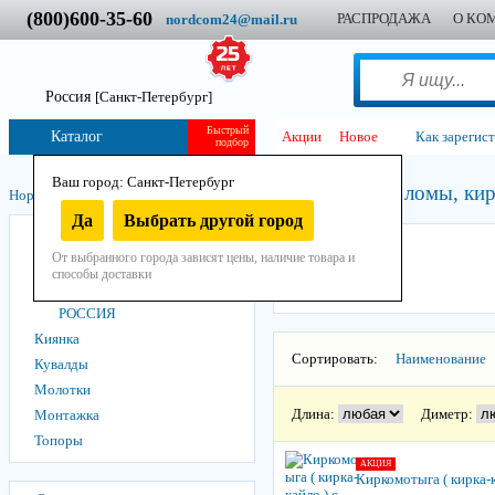
(800)600-35-60
РАСПРОДАЖА
О КО
nordcom24@mail.ru
Россия
[Санкт-Петербург]
Быстрый
Каталог
Акции
Новое
Как зарегис
подбор
Ваш город: Санкт-Петербург
Гвоздодёры, ломы, ки
Нордком
/
Инструмент
/
Ручной
/
Ударный
/
Да
Выбрать другой город
Гвоздодёры, ломы, кирки
ЗУБР
От выбранного города зависят цены, наличие товара и
ЗУБР
способы доставки
Кобальт
РОССИЯ
Киянка
Сортировать:
Наименование
Кувалды
Молотки
Длина:
Диметр:
Монтажка
Топоры
АКЦИЯ
Киркомотыга ( кирка-к