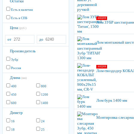
Остатки
Есть в наличии
Есть в СПБ
АКЦИЯ
Лом ЗУБР шестигранн
Цена
(руб.)
от
до
Лом монтажный шест
Производитель
Зубр
АКЦИЯ
Россия
Лом-гвоздодер КОБАЛ
Длина
(мм)
400
800
450
1200
Лом бурк 1400 мм
600
1400
Диметр
Монтировка слесарная
16
24
18
25