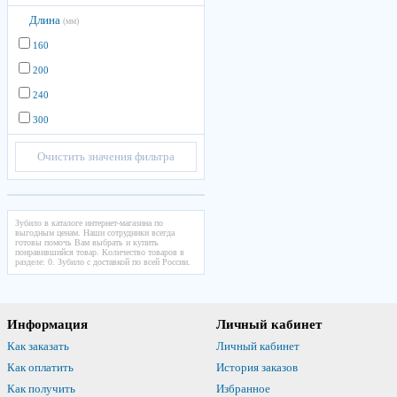
Длина
(мм)
160
200
240
300
Очистить значения фильтра
Зубило в каталоге интернет-магазина по
выгодным ценам. Наши сотрудники всегда
готовы помочь Вам выбрать и купить
понравившийся товар. Количество товаров в
разделе: 0. Зубило с доставкой по всей России.
Информация
Личный кабинет
Как заказать
Личный кабинет
Как оплатить
История заказов
Как получить
Избранное