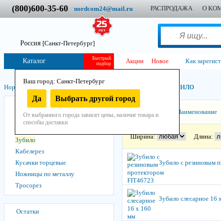
(800)600-35-60
РАСПРОДАЖА
О КО
nordcom24@mail.ru
Россия
[Санкт-Петербург]
Быстрый
Каталог
Акции
Новое
Как зарегис
подбор
Ваш город: Санкт-Петербург
Зубило
Нордком
/
Инструмент
/
Ручной
/
Слесарный
/
Режущий
/
Да
Выбрать другой город
Бокорезы
Сортировать:
Наименование
От выбранного города зависят цены, наличие товара и
Болторез
способы доставки
Выколотки
Ширина:
Длина:
Зубило
Кабелерез
Кусачки торцевые
Зубило с резиновым 
Ножницы по металлу
Тросорез
Зубило слесарное 16 
Остатки