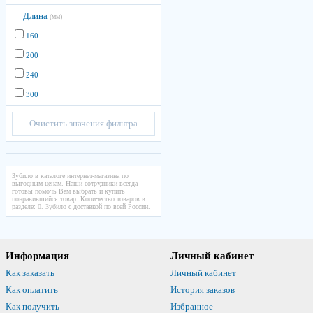
Длина
(мм)
160
200
240
300
Очистить значения фильтра
Зубило в каталоге интернет-магазина по
выгодным ценам. Наши сотрудники всегда
готовы помочь Вам выбрать и купить
понравившийся товар. Количество товаров в
разделе: 0. Зубило с доставкой по всей России.
Информация
Личный кабинет
Как заказать
Личный кабинет
Как оплатить
История заказов
Как получить
Избранное