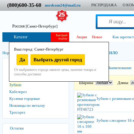
(800)600-35-60
РАСПРОДАЖА
О КО
nordcom24@mail.ru
Россия
[Санкт-Петербург]
Быстрый
Каталог
Акции
Новое
Как зарегис
подбор
Ваш город: Санкт-Петербург
Зубило
Нордком
/
Инструмент
/
Ручной
/
Слесарный
/
Режущий
/
Да
Выбрать другой город
Бокорезы
Сортировать:
Наименование
От выбранного города зависят цены, наличие товара и
Болторез
способы доставки
Выколотки
Ширина:
Длина:
Зубило
Кабелерез
Кусачки торцевые
Зубило с резиновым 
Ножницы по металлу
Тросорез
Зубило слесарное 16 
Остатки