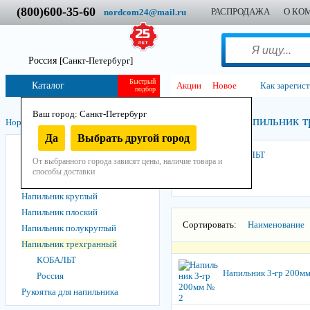
(800)600-35-60
РАСПРОДАЖА
О КО
nordcom24@mail.ru
Россия
[Санкт-Петербург]
Быстрый
Каталог
Акции
Новое
Как зарегис
подбор
Ваш город: Санкт-Петербург
Напильник т
Нордком
/
Инструмент
/
Ручной
/
Слесарный
/
Напильник
/
Да
Выбрать другой город
Набор напильников
КОБАЛЬТ
От выбранного города зависят цены, наличие товара и
Надфиль
способы доставки
Напильник квадратный
Напильник круглый
Напильник плоский
Сортировать:
Наименование
Напильник полукруглый
Напильник трехгранный
КОБАЛЬТ
Напильник 3-гр 200м
Россия
Рукоятка для напильника