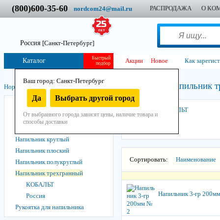
(800)600-35-60
РАСПРОДАЖА
О КО
nordcom24@mail.ru
Россия
[Санкт-Петербург]
Быстрый
Каталог
Акции
Новое
Как зарегис
подбор
Ваш город: Санкт-Петербург
Напильник т
Нордком
/
Инструмент
/
Ручной
/
Слесарный
/
Напильник
/
Да
Выбрать другой город
Набор напильников
КОБАЛЬТ
От выбранного города зависят цены, наличие товара и
Надфиль
способы доставки
Напильник квадратный
Напильник круглый
Напильник плоский
Сортировать:
Наименование
Напильник полукруглый
Напильник трехгранный
КОБАЛЬТ
Напильник 3-гр 200м
Россия
Рукоятка для напильника