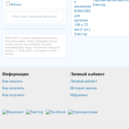
блистер
Кобальт
Очистить значения фильтра
КОБАЛЬТ в каталоге интернет-магазина по
выгодным ценам. Наши сотрудники всегда
готовы помочь Вам выбрать и купить
понравившийся товар. Количество товаров в
разделе: 2. КОБАЛЬТ с доставкой по всей
России.
Информация
Личный кабинет
Как заказать
Личный кабинет
Как оплатить
История заказов
Как получить
Избранное