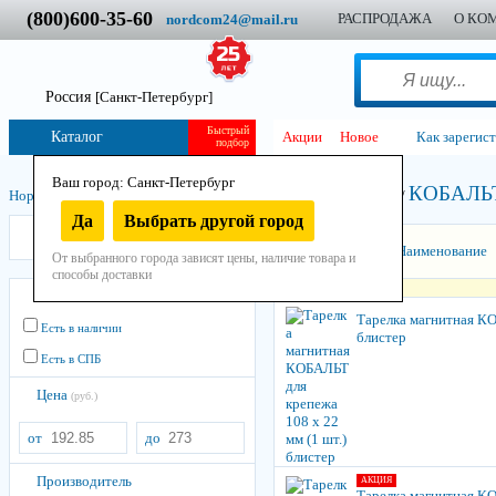
(800)600-35-60
РАСПРОДАЖА
О КО
nordcom24@mail.ru
Россия
[Санкт-Петербург]
Быстрый
Каталог
Акции
Новое
Как зарегис
подбор
Ваш город: Санкт-Петербург
КОБАЛЬ
Нордком
/
Инструмент
/
Ручной
/
Прочий
/
Тарелка магнитная
/
Да
Выбрать другой город
КОБАЛЬТ
Сортировать:
Наименование
От выбранного города зависят цены, наличие товара и
способы доставки
Остатки
Тарелка магнитная КО
Есть в наличии
блистер
Есть в СПБ
Цена
(руб.)
от
до
Производитель
АКЦИЯ
Тарелка магнитная КО