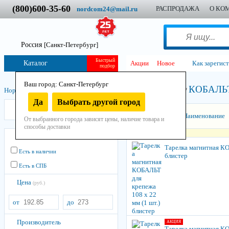
(800)600-35-60
РАСПРОДАЖА
О КО
nordcom24@mail.ru
Россия
[Санкт-Петербург]
Быстрый
Каталог
Акции
Новое
Как зарегис
подбор
Ваш город: Санкт-Петербург
КОБАЛЬ
Нордком
/
Инструмент
/
Ручной
/
Прочий
/
Тарелка магнитная
/
Да
Выбрать другой город
КОБАЛЬТ
Сортировать:
Наименование
От выбранного города зависят цены, наличие товара и
способы доставки
Остатки
Тарелка магнитная КО
Есть в наличии
блистер
Есть в СПБ
Цена
(руб.)
от
до
Производитель
АКЦИЯ
Тарелка магнитная КО