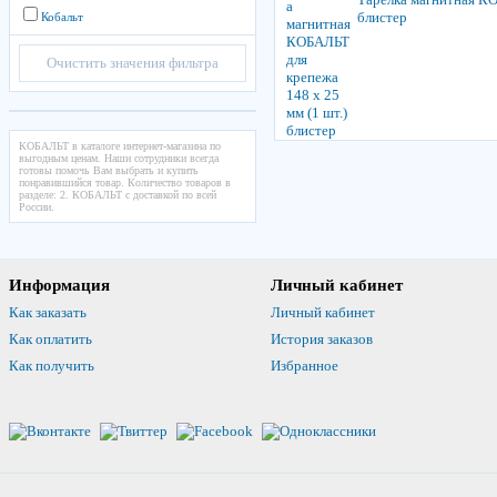
блистер
Кобальт
Очистить значения фильтра
КОБАЛЬТ в каталоге интернет-магазина по
выгодным ценам. Наши сотрудники всегда
готовы помочь Вам выбрать и купить
понравившийся товар. Количество товаров в
разделе: 2. КОБАЛЬТ с доставкой по всей
России.
Информация
Личный кабинет
Как заказать
Личный кабинет
Как оплатить
История заказов
Как получить
Избранное