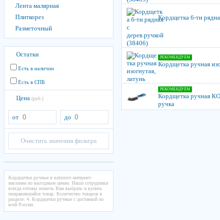
Лента малярная
Плиткорез
Кордщетка 6-ти рядна
Разметочный
Остатки
РЕКОМЕНДУЕМ
Кордщетка ручная изо
Есть в наличии
Есть в СПБ
РЕКОМЕНДУЕМ
Кордщетка ручная КО
Цена
(руб.)
ручка
от
до
Очистить значения фильтра
Кордщетки ручные в каталоге интернет-
магазина по выгодным ценам. Наши сотрудники
всегда готовы помочь Вам выбрать и купить
понравившийся товар. Количество товаров в
разделе: 4. Кордщетки ручные с доставкой по
всей России.