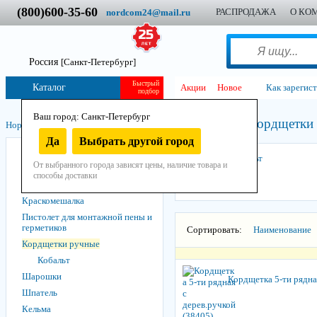
(800)600-35-60
РАСПРОДАЖА
О КО
nordcom24@mail.ru
Россия
[Санкт-Петербург]
Быстрый
Каталог
Акции
Новое
Как зарегис
подбор
Ваш город: Санкт-Петербург
Кордщетки
Нордком
/
Инструмент
/
Ручной
/
Малярный и отделочный
/
Да
Выбрать другой город
Кисть
Кобальт
От выбранного города зависят цены, наличие товара и
Валики, ролики и шубки
способы доставки
Ножи, лезвия и скребки
Краскомешалка
Пистолет для монтажной пены и
герметиков
Сортировать:
Наименование
Кордщетки ручные
Кобальт
Шарошки
Кордщетка 5-ти рядна
Шпатель
Кельма