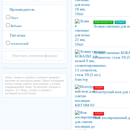
Производитель
Onyx
РЕКОМЕНДУЕМ
НОВЫЙ
Кобальт
Лезвия сменные для н
Тип ножа
технический
Лезвия сменные КОБА
Очистить значения фильтра
сегментов, сталь У8 (5
Ножи, лезвия и скребки в каталоге интернет-
магазина по выгодным ценам. Наши сотрудники
всегда готовы помочь Вам выбрать и купить
понравившийся товар. Количество товаров в
АКЦИЯ
разделе: 14. Ножи, лезвия и скребки с
Монтёрский нож для 
доставкой по всей России.
АКЦИЯ
Нож изолированный дл