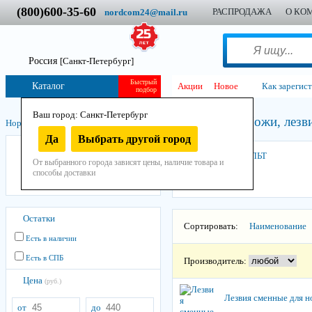
(800)600-35-60
РАСПРОДАЖА
О КО
nordcom24@mail.ru
Россия
[Санкт-Петербург]
Быстрый
Каталог
Акции
Новое
Как зарегис
подбор
Ваш город: Санкт-Петербург
Ножи, лезви
Нордком
/
Инструмент
/
Ручной
/
Малярный и отделочный
/
Да
Выбрать другой город
КОБАЛЬТ
КОБАЛЬТ
От выбранного города зависят цены, наличие товара и
ONYX
способы доставки
03 HEADROCK
Остатки
Сортировать:
Наименование
Есть в наличии
Есть в СПБ
Производитель:
Цена
(руб.)
Лезвия сменные для н
от
до