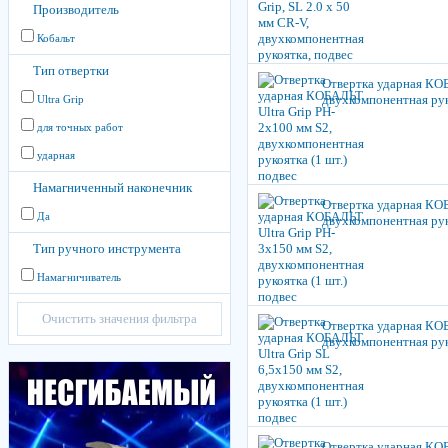
Производитель
Кобальт
Тип отвертки
Отвертка ударная КОБ
двухкомпонентная руко
Ultra Grip
для точных работ
ударная
Намагниченный наконечник
Отвертка ударная КОБ
Да
двухкомпонентная руко
Тип ручного инструмента
Намагничиватель
Очистить значения фильтра
Отвертка ударная КОБ
двухкомпонентная руко
Отвертка ударная КОБ