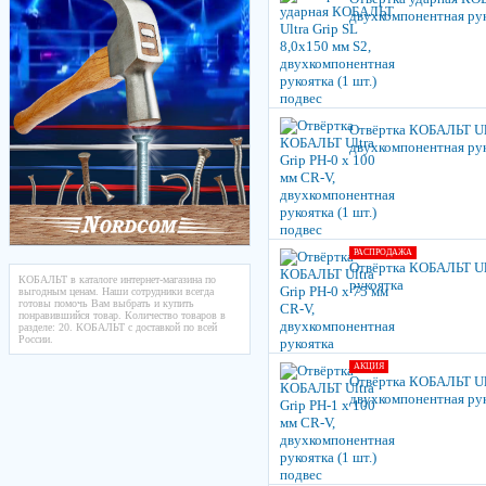
двухкомпонентная руко
Отвёртка КОБАЛЬТ Ult
двухкомпонентная руко
РАСПРОДАЖА
Отвёртка КОБАЛЬТ Ult
КОБАЛЬТ в каталоге интернет-магазина по
рукоятка
выгодным ценам. Наши сотрудники всегда
готовы помочь Вам выбрать и купить
понравившийся товар. Количество товаров в
разделе: 20. КОБАЛЬТ с доставкой по всей
России.
АКЦИЯ
Отвёртка КОБАЛЬТ Ult
двухкомпонентная руко