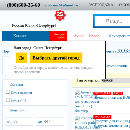
(800)600-35-60
РАСПРОДАЖА
О КО
nordcom24@mail.ru
Россия
[Санкт-Петербург]
Быстрый
Каталог
Акции
Новое
Как зарегис
подбор
Ваш город: Санкт-Петербург
КОБ
Нордком
/
Инструмент
/
Ручной
/
Отвёрточный
/
Отвёртки обычные
/
Да
Выбрать другой город
КОБАЛЬТ
Сортировать:
Наименование
От выбранного города зависят цены, наличие товара и
Fit
способы доставки
Тип отвертки:
Остатки
Есть в наличии
РАСПРОДАЖА
АКЦИЯ
Намагничиватель КОБА
Есть в СПБ
Цена
(руб.)
РАСПРОДАЖА
Отвертка для точных 
от
до
V, двухкомпонентная 