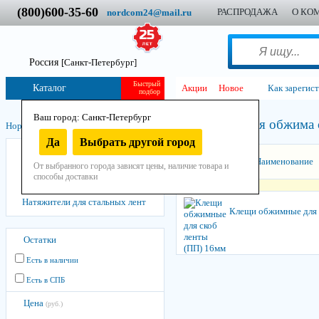
(800)600-35-60
РАСПРОДАЖА
О КО
nordcom24@mail.ru
Россия
[Санкт-Петербург]
Быстрый
Каталог
Акции
Новое
Как зарегис
подбор
Ваш город: Санкт-Петербург
Клещи для обжима 
Нордком
/
Инструмент
/
Ручной
/
Упаковочный
/
Да
Выбрать другой город
Инструмент размоточный
Сортировать:
Наименование
От выбранного города зависят цены, наличие товара и
Клещи для обжима скоб
способы доставки
Натяжители для пластиковых лент
Натяжители для стальных лент
Клещи обжимные для 
Остатки
Есть в наличии
Есть в СПБ
Цена
(руб.)