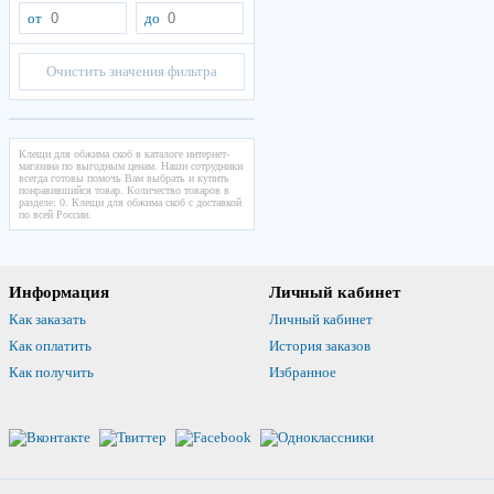
от
до
Очистить значения фильтра
Клещи для обжима скоб в каталоге интернет-
магазина по выгодным ценам. Наши сотрудники
всегда готовы помочь Вам выбрать и купить
понравившийся товар. Количество товаров в
разделе: 0. Клещи для обжима скоб с доставкой
по всей России.
Информация
Личный кабинет
Как заказать
Личный кабинет
Как оплатить
История заказов
Как получить
Избранное