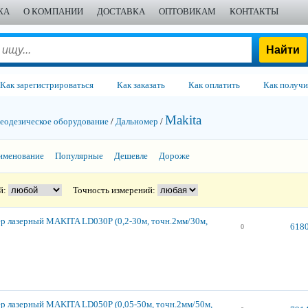
ЖА
О КОМПАНИИ
ДОСТАВКА
ОПТОВИКАМ
КОНТАКТЫ
Как зарегистрироваться
Как заказать
Как оплатить
Как получи
Makita
еодезическое оборудование
/
Дальномер
/
именование
Популярные
Дешевле
Дороже
й:
Точность измерений:
р лазерный MAKITA LD030P (0,2-30м, точн.2мм/30м,
6180
0
р лазерный MAKITA LD050P (0,05-50м, точн.2мм/50м,