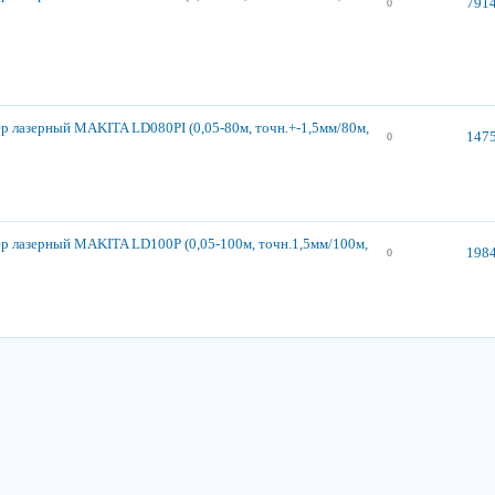
7914
0
р лазерный MAKITA LD080PI (0,05-80м, точн.+-1,5мм/80м,
1475
0
р лазерный MAKITA LD100P (0,05-100м, точн.1,5мм/100м,
1984
0