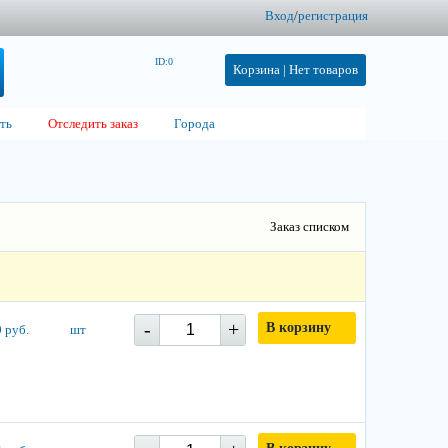
Вход
/
регистрация
ID:0
Корзина |
Нет товаров
ть
Отследить заказ
Города
Заказ списком
-
+
В корзину
 руб.
шт