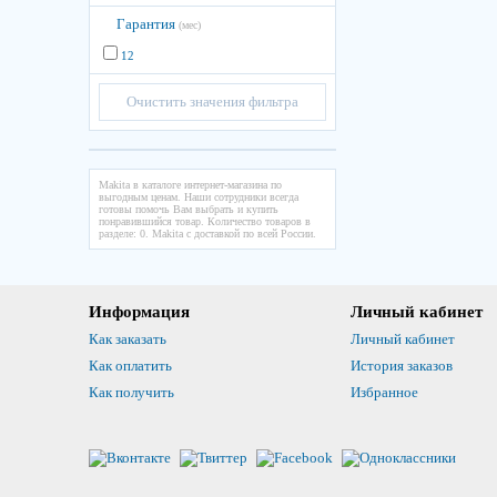
Гарантия
(мес)
12
Очистить значения фильтра
Makita в каталоге интернет-магазина по
выгодным ценам. Наши сотрудники всегда
готовы помочь Вам выбрать и купить
понравившийся товар. Количество товаров в
разделе: 0. Makita с доставкой по всей России.
Информация
Личный кабинет
Как заказать
Личный кабинет
Как оплатить
История заказов
Как получить
Избранное