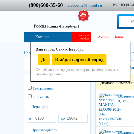
(800)600-35-60
РАСПРОДА
nordcom24@mail.ru
Россия
[Санкт-Петербург]
Быстрый
Каталог
Акции
Новое
подбор
Ваш город: Санкт-Петербург
Нордком
/
Инструмент
/
Ручной
/
Измерительный инструмент и г
Да
Выбрать другой город
Makita
Сортировать:
На
От выбранного города зависят цены, наличие товара и
способы доставки
Остатки
Диапазон измерени
Есть в наличии
Дальноме
Есть в СПБ
0,1кг)
Цена
(руб.)
от
до
Производитель
Дальноме