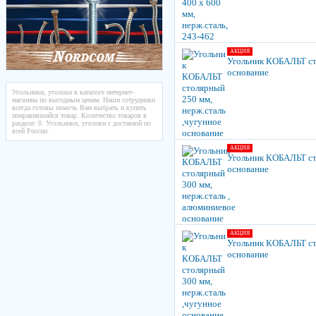
АКЦИЯ
Угольник КОБАЛЬТ сто
основание
Угольники, уголоки в каталоге интернет-
магазина по выгодным ценам. Наши сотрудники
всегда готовы помочь Вам выбрать и купить
понравившийся товар. Количество товаров в
разделе: 0. Угольники, уголоки с доставкой по
всей России.
АКЦИЯ
Угольник КОБАЛЬТ ст
основание
АКЦИЯ
Угольник КОБАЛЬТ сто
основание