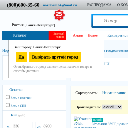
(800)600-35-60
РАСПРОДАЖА
О КО
nordcom24@mail.ru
Россия
[Санкт-Петербург]
Быстрый
Каталог
Акции
Новое
Как зарегис
подбор
Ваш город: Санкт-Петербург
Нордком
/
Инструмент
/
Ручной
/
Измерительный инструмент и геодезическо
Да
Выбрать другой город
КОБАЛЬТ
КОБАЛЬТ
От выбранного города зависят цены, наличие товара и
02 ЗУБР
способы доставки
Г.Т.О.
Остатки
Сортировать:
Наименование
Есть в наличии
Есть в СПБ
Производитель:
Цена
(руб.)
НОВЫЙ
Угольник ЗУБР, цельн
от
до