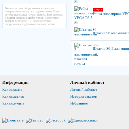
Геодезичесокое оборудование в каталоге
АКЦИЯ
интернет-магазина по выгодным ценам. Наши
Рейка нивелирная VE
сотрудники всегда готовы помочь Вам выбрать
и купить понравившийся товар. Количество
товаров в разделе: 10. Геодезичесокое
оборудование с доставкой по всей России.
Штатив S6 алюминие
Штатив S6-2 алюминие
Информация
Личный кабинет
Как заказать
Личный кабинет
Как оплатить
История заказов
Как получить
Избранное