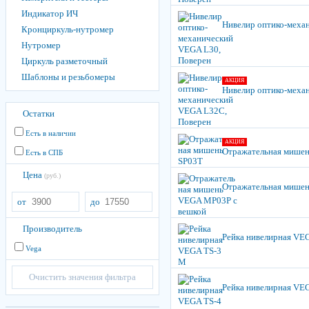
Индикатор ИЧ
Нивелир оптико-меха
Кронциркуль-нутромер
Нутромер
Циркуль разметочный
Шаблоны и резьбомеры
АКЦИЯ
Нивелир оптико-меха
Остатки
Есть в наличии
АКЦИЯ
Отражательная мишен
Есть в СПБ
Цена
(руб.)
Отражательная мише
от
до
Производитель
Рейка нивелирная VE
Vega
Очистить значения фильтра
Рейка нивелирная VE