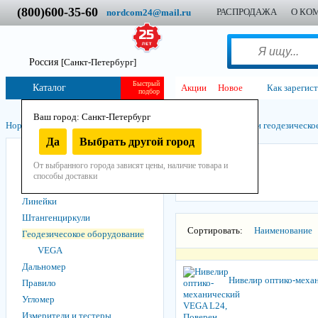
(800)600-35-60
РАСПРОДАЖА
О КО
nordcom24@mail.ru
Россия
[Санкт-Петербург]
Быстрый
Каталог
Акции
Новое
Как зарегис
подбор
Ваш город: Санкт-Петербург
Нордком
/
Инструмент
/
Ручной
/
Измерительный инструмент и геодезическо
Да
Выбрать другой город
Рулетки
VEGA
От выбранного города зависят цены, наличие товара и
Уровни
способы доставки
Угольники, уголоки
Линейки
Штангенциркули
Сортировать:
Наименование
Геодезичесокое оборудование
VEGA
Дальномер
Нивелир оптико-меха
Правило
Угломер
Измерители и тестеры