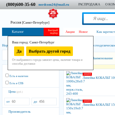
(800)600-35-60
РАСПРОДАЖА
О КО
nordcom24@mail.ru
Россия
[Санкт-Петербург]
Быстрый
Каталог
Акции
Новое
Как зарегис
подбор
Ваш город: Санкт-Петербург
Нордком
/
Инструмент
/
Ручной
/
Измерительный инструмент и геодезическо
Да
Выбрать другой город
КОБАЛЬТ
Сортировать:
Наименование
От выбранного города зависят цены, наличие товара и
способы доставки
Остатки
АКЦИЯ
Есть в наличии
Линейка КОБАЛЬТ 100
Есть в СПБ
Цена
(руб.)
от
до
АКЦИЯ
Линейка КОБАЛЬТ 150
Производитель