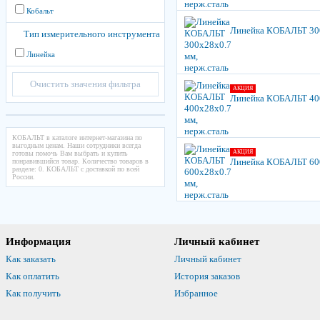
Кобальт
Линейка КОБАЛЬТ 300
Тип измерительного инструмента
Линейка
Очистить значения фильтра
АКЦИЯ
Линейка КОБАЛЬТ 400
КОБАЛЬТ в каталоге интернет-магазина по
выгодным ценам. Наши сотрудники всегда
АКЦИЯ
готовы помочь Вам выбрать и купить
Линейка КОБАЛЬТ 600
понравившийся товар. Количество товаров в
разделе: 0. КОБАЛЬТ с доставкой по всей
России.
Информация
Личный кабинет
Как заказать
Личный кабинет
Как оплатить
История заказов
Как получить
Избранное