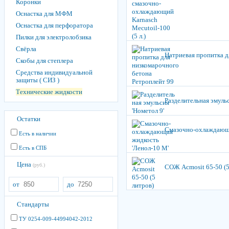
Коронки
Оснастка для МФМ
Оснастка для перфоратора
Пилки для электролобзика
Свёрла
Натриевая пропитка д
Скобы для степлера
Средства индивидуальной
защиты ( СИЗ )
Технические жидкости
Разделительная эмуль
Остатки
Смазочно-охлаждающа
Есть в наличии
Есть в СПБ
Цена
(руб.)
СОЖ Acmosit 65-50 (5
от
до
Стандарты
ТУ 0254-009-44994042-2012