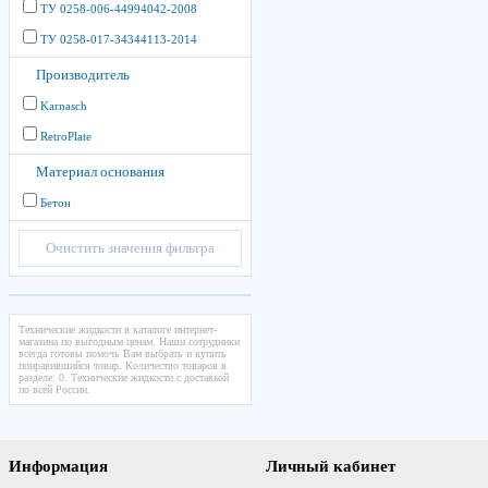
ТУ 0258-006-44994042-2008
ТУ 0258-017-34344113-2014
Производитель
Karnasch
RetroPlate
Материал основания
Бетон
Очистить значения фильтра
Технические жидкости в каталоге интернет-
магазина по выгодным ценам. Наши сотрудники
всегда готовы помочь Вам выбрать и купить
понравившийся товар. Количество товаров в
разделе: 0. Технические жидкости с доставкой
по всей России.
Информация
Личный кабинет