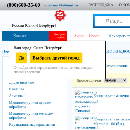
(800)600-35-60
РАСПРОДАЖА
О КО
nordcom24@mail.ru
Россия
[Санкт-Петербург]
Быстрый
Каталог
Акции
Новое
Как зарегис
подбор
Ваш город: Санкт-Петербург
Технические жидко
Нордком
/
Инструмент
/
Остнастно-расходный
/
Да
Выбрать другой город
Абразивные материалы
Сортировать:
Наименование
От выбранного города зависят цены, наличие товара и
Биты, головки, насадки
способы доставки
Протирочные материалы
Производитель:
Диски пильные
Изолента
Алмазный
Концентрат смазочно
Машинно-ручная дерево­
обработка
Машинно-ручная металло­
обработка
Концентрат эмульсио
Mecutoil-100 (5 л.)
Карандаши, маркеры, мелки