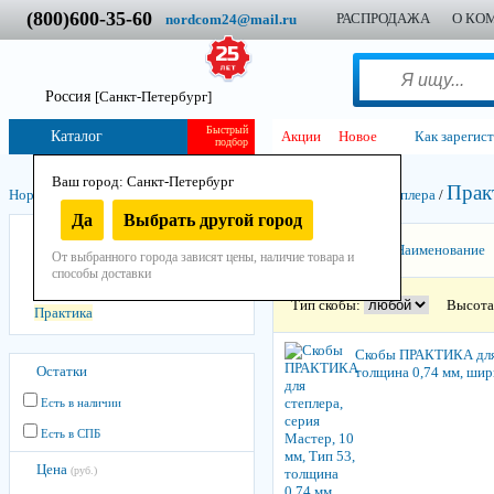
(800)600-35-60
РАСПРОДАЖА
О КО
nordcom24@mail.ru
Россия
[Санкт-Петербург]
Быстрый
Каталог
Акции
Новое
Как зарегис
подбор
Ваш город: Санкт-Петербург
Прак
Нордком
/
Инструмент
/
Остнастно-расходный
/
Скобы для степлера
/
Да
Выбрать другой город
Fit
Сортировать:
Наименование
От выбранного города зависят цены, наличие товара и
Matrix
способы доставки
Rapid
Тип скобы:
Высота
Практика
Скобы ПРАКТИКА для с
Остатки
толщина 0,74 мм, шири
Есть в наличии
Есть в СПБ
Цена
(руб.)