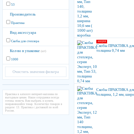
53
Производитель
Практика
Вид аксессуара
Скобы для степлера
АКЦИЯ
Скобы ПРАКТИКА для с
толщина 0,74 мм
Кол-во в упаковке
(шт)
1000
Очистить значения фильтра
Скобы ПРАКТИКА для с
толщина, 1,2 мм, шири
Практика в каталоге интернет-магазина по
выгодным ценам. Наши сотрудники всегда
готовы помочь Вам выбрать и купить
понравившийся товар. Количество товаров в
разделе: 13. Практика с доставкой по всей
России.