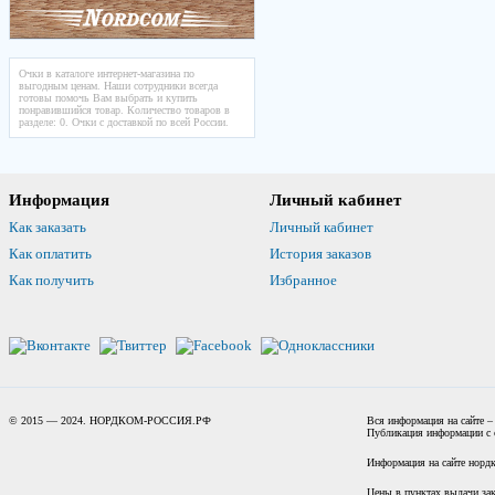
Очки в каталоге интернет-магазина по
выгодным ценам. Наши сотрудники всегда
готовы помочь Вам выбрать и купить
понравившийся товар. Количество товаров в
разделе: 0. Очки с доставкой по всей России.
Информация
Личный кабинет
Как заказать
Личный кабинет
Как оплатить
История заказов
Как получить
Избранное
© 2015 — 2024. НОРДКОМ-РОССИЯ.РФ
Вся информация на сайте –
Публикация информации с с
Информация на сайте нордк
Цены в пунктах выдачи зак