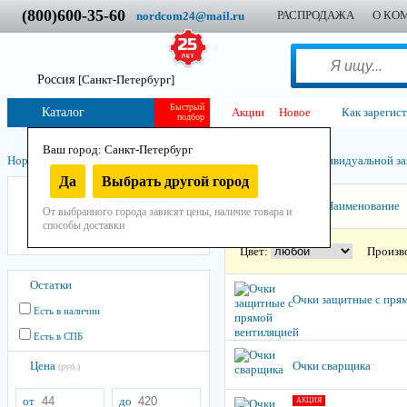
(800)600-35-60
РАСПРОДАЖА
О КО
nordcom24@mail.ru
Россия
[Санкт-Петербург]
Быстрый
Каталог
Акции
Новое
Как зарегис
подбор
Ваш город: Санкт-Петербург
Нордком
/
Инструмент
/
Остнастно-расходный
/
Средства индивидуальной за
Да
Выбрать другой город
Маски и щитки
Сортировать:
Наименование
От выбранного города зависят цены, наличие товара и
Очки
способы доставки
Респираторы и противогазы
Цвет:
Произв
Остатки
Очки защитные с пря
Есть в наличии
Есть в СПБ
Цена
Очки сварщика
(руб.)
от
до
АКЦИЯ