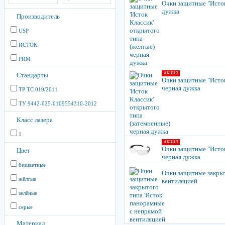
Очки защитные "Исток
дужка
Производитель
USP
ИСТОК
РИМ
АКЦИЯ
Стандарты
Очки защитные "Исток
черная дужка
ТР ТС 019/2011
ТУ 9442-025-0109554310-2012
Класс лазера
1
АКЦИЯ
Очки защитные "Исток
Цвет
черная дужка
безцветные
Очки защитные закрыт
жёлтые
вентиляцией
зелёные
серые
Материал