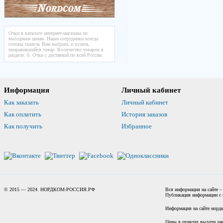
Очки в каталоге интернет-магазина по
выгодным ценам. Наши сотрудники всегда
готовы помочь Вам выбрать и купить
понравившийся товар. Количество товаров в
разделе: 0. Очки с доставкой по всей России.
Информация
Личный кабинет
Как заказать
Личный кабинет
Как оплатить
История заказов
Как получить
Избранное
© 2015 — 2024. НОРДКОМ-РОССИЯ.РФ
Вся информация на сайте –
Публикация информации с с
Информация на сайте нордк
Цены в пунктах выдачи зак