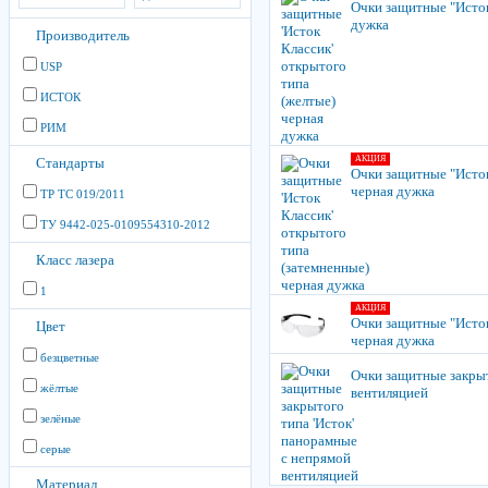
Очки защитные "Исток
дужка
Производитель
USP
ИСТОК
РИМ
АКЦИЯ
Стандарты
Очки защитные "Исток
черная дужка
ТР ТС 019/2011
ТУ 9442-025-0109554310-2012
Класс лазера
1
АКЦИЯ
Очки защитные "Исток
Цвет
черная дужка
безцветные
Очки защитные закрыт
жёлтые
вентиляцией
зелёные
серые
Материал