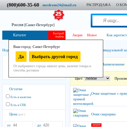
(800)600-35-60
РАСПРОДАЖА
О КО
nordcom24@mail.ru
Россия
[Санкт-Петербург]
Быстрый
Каталог
Акции
Новое
Как зарегис
подбор
Ваш город: Санкт-Петербург
Нордком
/
Инструмент
/
Остнастно-расходный
/
Средства индивидуальной за
Да
Выбрать другой город
Маски и щитки
Сортировать:
Наименование
От выбранного города зависят цены, наличие товара и
Очки
способы доставки
Респираторы и противогазы
Цвет:
Произв
Остатки
Очки защитные с пря
Есть в наличии
Есть в СПБ
Цена
Очки сварщика
(руб.)
от
до
АКЦИЯ