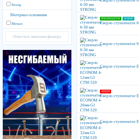
Сверло ступенчатое 
Strong
Материал основания
РЕКОМЕНДУЕМ
НОВЫЙ
Сверло ступенчатое 
Металл
Очистить значения фильтра
Сверло ступенчатое 
Сверло ступенчатое
АКЦИЯ
Сверло ступенчатое
Сверло ступенчатое