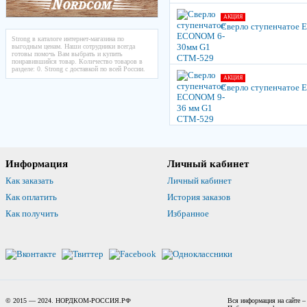
АКЦИЯ
Сверло ступенчатое
Strong в каталоге интернет-магазина по
выгодным ценам. Наши сотрудники всегда
готовы помочь Вам выбрать и купить
понравившийся товар. Количество товаров в
разделе: 0. Strong с доставкой по всей России.
АКЦИЯ
Сверло ступенчатое
Информация
Личный кабинет
Как заказать
Личный кабинет
Как оплатить
История заказов
Как получить
Избранное
© 2015 — 2024. НОРДКОМ-РОССИЯ.РФ
Вся информация на сайте –