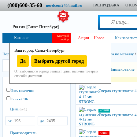
(800)600-35-60
РАСПРОДАЖА
О КО
nordcom24@mail.ru
Россия
[Санкт-Петербург]
Быстрый
Каталог
Акции
Новое
Как зарегис
подбор
Ваш город: Санкт-Петербург
Нордком
/
Инструмент
/
Остнастно-расходный
/
Свёрла
/
Свёрла по металлу
/
Да
Выбрать другой город
Strong
Сортировать:
Наименование
От выбранного города зависят цены, наличие товара и
способы доставки
Остатки
Сверло ступенчатое 
Есть в наличии
Есть в СПБ
Цена
(руб.)
НОВЫЙ
Сверло ступенчатое 
от
до
Производитель
АКЦИЯ