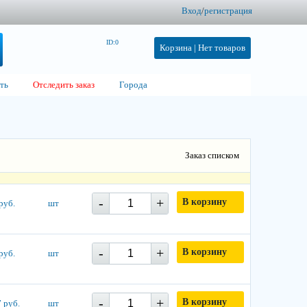
Вход
/
регистрация
ID:0
Корзина |
Нет товаров
ть
Отследить заказ
Города
Заказ списком
-
+
В корзину
руб.
шт
-
+
В корзину
руб.
шт
-
+
В корзину
 руб.
шт