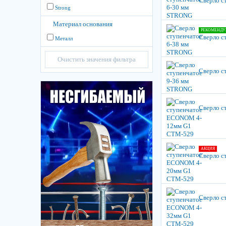
Сверло с
Strong
Материал основания
РЕКОМЕНДУ
Сверло с
Металл
Очистить значения фильтра
Сверло с
Сверло 
АКЦИЯ
Сверло 
Сверло 