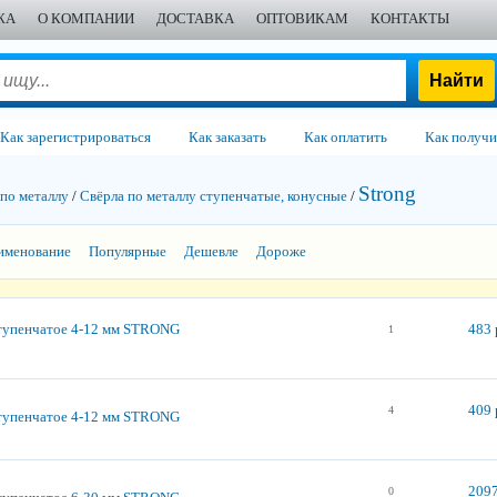
ЖА
О КОМПАНИИ
ДОСТАВКА
ОПТОВИКАМ
КОНТАКТЫ
Как зарегистрироваться
Как заказать
Как оплатить
Как получи
Strong
 по металлу
/
Свёрла по металлу ступенчатые, конусные
/
именование
Популярные
Дешевле
Дороже
тупенчатое 4-12 мм STRONG
483 
1
409 
4
тупенчатое 4-12 мм STRONG
2097
0