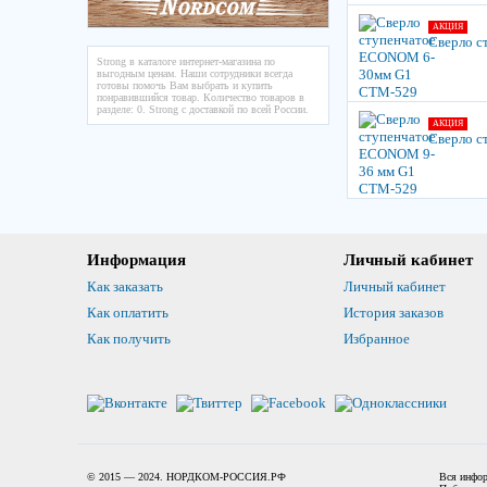
АКЦИЯ
Сверло 
Strong в каталоге интернет-магазина по
выгодным ценам. Наши сотрудники всегда
готовы помочь Вам выбрать и купить
понравившийся товар. Количество товаров в
разделе: 0. Strong с доставкой по всей России.
АКЦИЯ
Сверло с
Информация
Личный кабинет
Как заказать
Личный кабинет
Как оплатить
История заказов
Как получить
Избранное
© 2015 — 2024. НОРДКОМ-РОССИЯ.РФ
Вся инфор