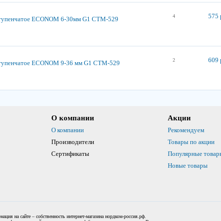
575 
4
ступенчатое ECONOM 6-30мм G1 СТМ-529
609 
2
тупенчатое ECONOM 9-36 мм G1 СТМ-529
О компании
Акции
О компании
Рекомендуем
Производители
Товары по акции
Сертификаты
Популярные товар
Новые товары
мация на сайте – собственность интернет-магазина нордком-россия.рф.