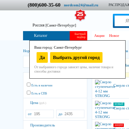
(800)600-35-60
РАСПРОДА
nordcom24@mail.ru
Россия
[Санкт-Петербург]
Быстрый
Каталог
Акции
Новое
подбор
Ваш город: Санкт-Петербург
Нордком
/
Инструмент
/
Остнастно-расходный
/
Свёрла
/
Свёрла
Да
Выбрать другой город
Strong
Сортировать:
На
От выбранного города зависят цены, наличие товара и
способы доставки
Остатки
Сверло с
Есть в наличии
Есть в СПБ
Цена
(руб.)
НОВЫЙ
Сверло с
от
до
Производитель
АКЦИЯ