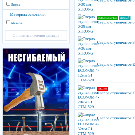
Сверло ступенчатое 
Strong
Материал основания
РЕКОМЕНДУЕМ
НОВЫЙ
Сверло ступенчатое 
Металл
Очистить значения фильтра
Сверло ступенчатое 
Сверло ступенчатое
АКЦИЯ
Сверло ступенчатое
Сверло ступенчатое