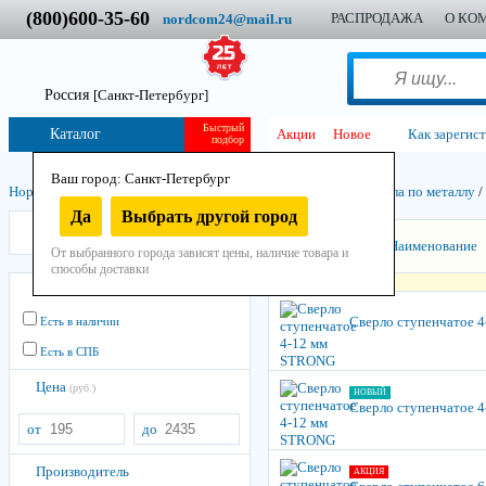
(800)600-35-60
РАСПРОДАЖА
О КО
nordcom24@mail.ru
Россия
[Санкт-Петербург]
Быстрый
Каталог
Акции
Новое
Как зарегис
подбор
Ваш город: Санкт-Петербург
Нордком
/
Инструмент
/
Остнастно-расходный
/
Свёрла
/
Свёрла по металлу
/
Да
Выбрать другой город
Strong
Сортировать:
Наименование
От выбранного города зависят цены, наличие товара и
способы доставки
Остатки
Сверло ступенчатое 
Есть в наличии
Есть в СПБ
Цена
(руб.)
НОВЫЙ
Сверло ступенчатое 
от
до
Производитель
АКЦИЯ