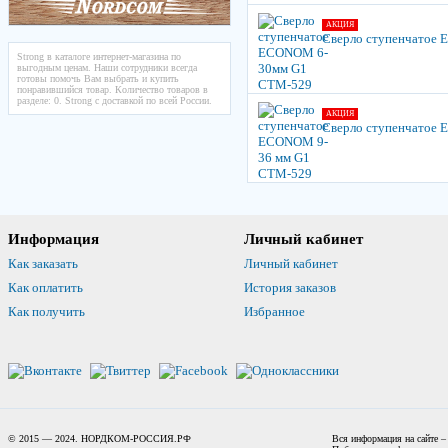
АКЦИЯ
Сверло ступенчатое
Strong в каталоге интернет-магазина по
выгодным ценам. Наши сотрудники всегда
готовы помочь Вам выбрать и купить
понравившийся товар. Количество товаров в
разделе: 0. Strong с доставкой по всей России.
АКЦИЯ
Сверло ступенчатое
Информация
Личный кабинет
Как заказать
Личный кабинет
Как оплатить
История заказов
Как получить
Избранное
© 2015 — 2024. НОРДКОМ-РОССИЯ.РФ
Вся информация на сайте –