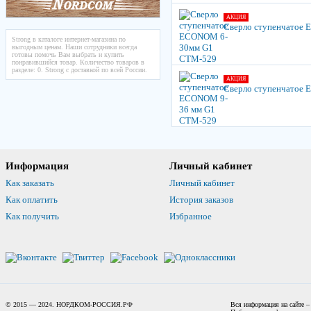
АКЦИЯ
Сверло ступенчатое
Strong в каталоге интернет-магазина по
выгодным ценам. Наши сотрудники всегда
готовы помочь Вам выбрать и купить
понравившийся товар. Количество товаров в
разделе: 0. Strong с доставкой по всей России.
АКЦИЯ
Сверло ступенчатое
Информация
Личный кабинет
Как заказать
Личный кабинет
Как оплатить
История заказов
Как получить
Избранное
© 2015 — 2024. НОРДКОМ-РОССИЯ.РФ
Вся информация на сайте –