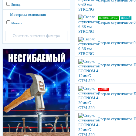
Сверло ступенчатое 
Strong
Материал основания
РЕКОМЕНДУЕМ
НОВЫЙ
Сверло ступенчатое 
Металл
Очистить значения фильтра
Сверло ступенчатое 
Сверло ступенчатое
АКЦИЯ
Сверло ступенчатое
Сверло ступенчатое