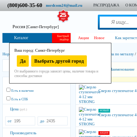
(800)600-35-60
РАСПРОДАЖА
О КО
nordcom24@mail.ru
Россия
[Санкт-Петербург]
Быстрый
Каталог
Акции
Новое
Как зарегис
подбор
Ваш город: Санкт-Петербург
Нордком
/
Инструмент
/
Остнастно-расходный
/
Свёрла
/
Свёрла по металлу
/
Да
Выбрать другой город
Strong
Сортировать:
Наименование
От выбранного города зависят цены, наличие товара и
способы доставки
Остатки
Сверло ступенчатое 
Есть в наличии
Есть в СПБ
Цена
(руб.)
НОВЫЙ
Сверло ступенчатое 
от
до
Производитель
АКЦИЯ