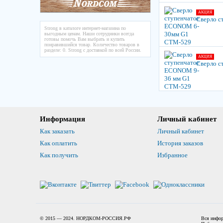
АКЦИЯ
Сверло 
Strong в каталоге интернет-магазина по
выгодным ценам. Наши сотрудники всегда
готовы помочь Вам выбрать и купить
понравившийся товар. Количество товаров в
разделе: 0. Strong с доставкой по всей России.
АКЦИЯ
Сверло с
Информация
Личный кабинет
Как заказать
Личный кабинет
Как оплатить
История заказов
Как получить
Избранное
© 2015 — 2024. НОРДКОМ-РОССИЯ.РФ
Вся инфор