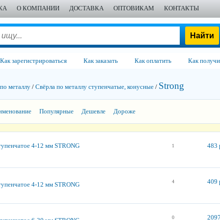
ЖА
О КОМПАНИИ
ДОСТАВКА
ОПТОВИКАМ
КОНТАКТЫ
Как зарегистрироваться
Как заказать
Как оплатить
Как получи
Strong
 по металлу
/
Свёрла по металлу ступенчатые, конусные
/
именование
Популярные
Дешевле
Дороже
тупенчатое 4-12 мм STRONG
483 
1
409 
4
тупенчатое 4-12 мм STRONG
2097
0