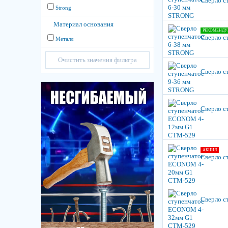
Сверло с
Strong
Материал основания
РЕКОМЕНДУ
Сверло с
Металл
Очистить значения фильтра
Сверло с
Сверло 
АКЦИЯ
Сверло 
Сверло 