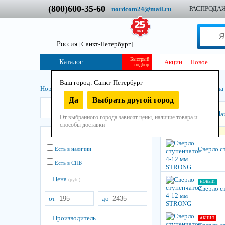
(800)600-35-60
РАСПРОДА
nordcom24@mail.ru
Россия
[Санкт-Петербург]
Быстрый
Каталог
Акции
Новое
подбор
Ваш город: Санкт-Петербург
Нордком
/
Инструмент
/
Остнастно-расходный
/
Свёрла
/
Свёрла
Да
Выбрать другой город
Strong
Сортировать:
На
От выбранного города зависят цены, наличие товара и
способы доставки
Остатки
Сверло с
Есть в наличии
Есть в СПБ
Цена
(руб.)
НОВЫЙ
Сверло с
от
до
Производитель
АКЦИЯ