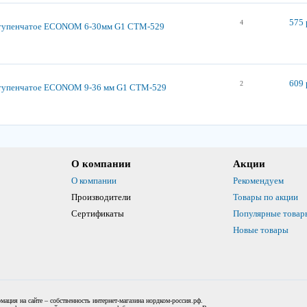
575 
4
ступенчатое ECONOM 6-30мм G1 СТМ-529
609 
2
тупенчатое ECONOM 9-36 мм G1 СТМ-529
О компании
Акции
О компании
Рекомендуем
Производители
Товары по акции
Сертификаты
Популярные товар
Новые товары
мация на сайте – собственность интернет-магазина нордком-россия.рф.