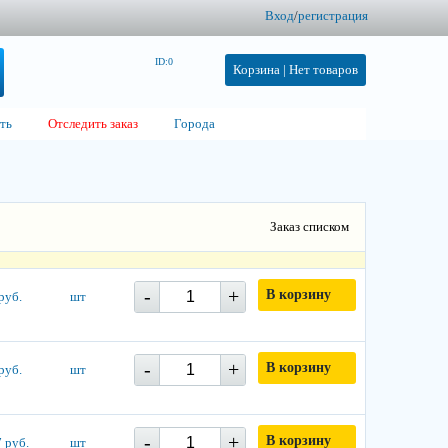
Вход
/
регистрация
ID:0
Корзина |
Нет товаров
ть
Отследить заказ
Города
Заказ списком
-
+
В корзину
руб.
шт
-
+
В корзину
руб.
шт
-
+
В корзину
 руб.
шт