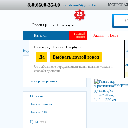
(800)600-35-60
РАСПРОДА
nordcom24@mail.ru
Россия
[Санкт-Петербург]
Быстрый
Каталог
Акции
Новое
подбор
Ваш город: Санкт-Петербург
Нордком
/
Инструмент
/
Остнастно-расходный
/
Машинно-ручная
Да
Выбрать другой город
Развёртка машинная
Сортировать:
На
От выбранного города зависят цены, наличие товара и
Развёртка разжимная
способы доставки
Развёртка регулируемая ручная
Развёртка ручная
Развертк
Остатки
Есть в наличии
Есть в СПБ
Цена
(руб.)