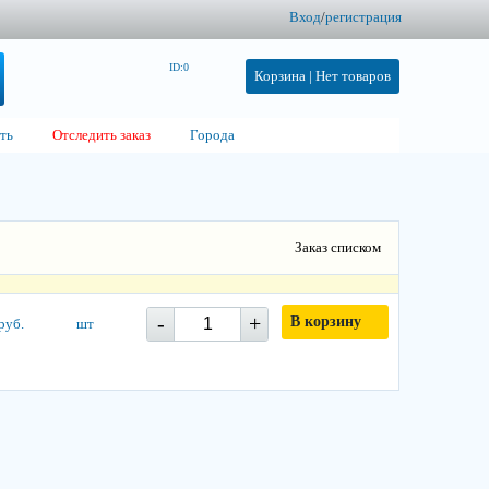
Вход
/
регистрация
ID:0
Корзина |
Нет товаров
ть
Отследить заказ
Города
Заказ списком
-
+
В корзину
руб.
шт