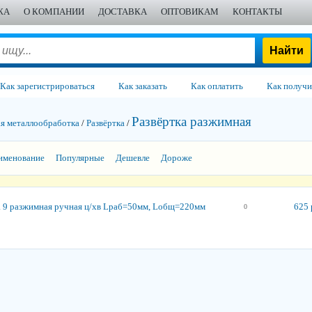
ЖА
О КОМПАНИИ
ДОСТАВКА
ОПТОВИКАМ
КОНТАКТЫ
Как зарегистрироваться
Как заказать
Как оплатить
Как получи
Развёртка разжимная
 металло­обработка
/
Развёртка
/
именование
Популярные
Дешевле
Дороже
а 9 разжимная ручная ц/хв Lраб=50мм, Lобщ=220мм
625 
0