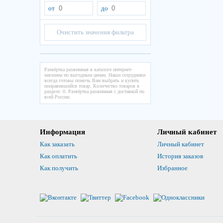
от
до
Очистить значения фильтра
Развёртка разжимная в каталоге интернет-
магазина по выгодным ценам. Наши сотрудники
всегда готовы помочь Вам выбрать и купить
понравившийся товар. Количество товаров в
разделе: 0. Развёртка разжимная с доставкой по
всей России.
Информация
Личный кабинет
Как заказать
Личный кабинет
Как оплатить
История заказов
Как получить
Избранное