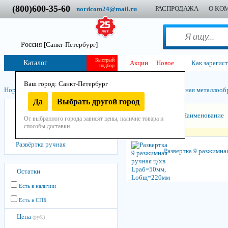
(800)600-35-60
РАСПРОДАЖА
О КО
nordcom24@mail.ru
Россия
[Санкт-Петербург]
Быстрый
Каталог
Акции
Новое
Как зарегис
подбор
Ваш город: Санкт-Петербург
Нордком
/
Инструмент
/
Остнастно-расходный
/
Машинно-ручная металло­об
Да
Выбрать другой город
Развёртка машинная
Сортировать:
Наименование
От выбранного города зависят цены, наличие товара и
Развёртка разжимная
способы доставки
Развёртка регулируемая ручная
Развёртка ручная
Развертка 9 разжимн
Остатки
Есть в наличии
Есть в СПБ
Цена
(руб.)