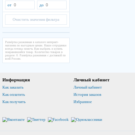
от
до
Очистить значения фильтра
Развёртка разжимная в каталоге интернет-
магазина по выгодным ценам. Наши сотрудники
всегда готовы помочь Вам выбрать и купить
понравившийся товар. Количество товаров в
разделе: 0. Развёртка разжимная с доставкой по
всей России.
Информация
Личный кабинет
Как заказать
Личный кабинет
Как оплатить
История заказов
Как получить
Избранное