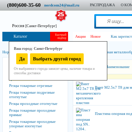
(800)600-35-60
РАСПРОДАЖА
О КО
nordcom24@mail.ru
Россия
[Санкт-Петербург]
Быстрый
Каталог
Акции
Новое
Как зарегис
подбор
Ваш город: Санкт-Петербург
Нордком
/
Инструмент
/
Остнастно-расходный
/
Машинно-ручная металло­об
Да
Выбрать другой город
Заготовки для резцов и осевого
Сортировать:
Наименование
инструмента
От выбранного города зависят цены, наличие товара и
способы доставки
Зап. части к резцам с мех.
креплением пластин
Резцы токарные отрезные
Винт M2.5x7 T8 для м
Резцы токарные подрезные
отогнутые
Резцы проходные отогнутые
Резцы токарные проходные
Пластина опорная под
прямые
Резцы токарные проходные
упорные изогнутые