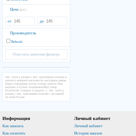
Цена
(руб.)
от
до
Производитель
Beltools
Очистить значения фильтра
Зап. части к резцам с мех. креплением пластин в
каталоге интернет-магазина по выгодным ценам.
Наши сотрудники всегда готовы помочь Вам
выбрать и купить понравившийся товар.
Количество товаров в разделе: 2. Зап. части к
резцам с мех. креплением пластин с доставкой
по всей России.
Информация
Личный кабинет
Как заказать
Личный кабинет
Как оплатить
История заказов