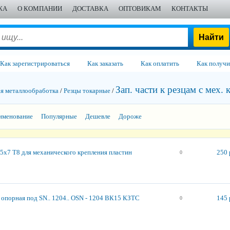
ЖА
О КОМПАНИИ
ДОСТАВКА
ОПТОВИКАМ
КОНТАКТЫ
Как зарегистрироваться
Как заказать
Как оплатить
Как получи
Зап. части к резцам с мех.
 металло­обработка
/
Резцы токарные
/
именование
Популярные
Дешевле
Дороже
5x7 T8 для механического крепления пластин
250 
0
 опорная под SN.. 1204.. OSN - 1204 ВК15 КЗТС
145 
0