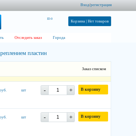
Вход
/
регистрация
ID:0
Корзина |
Нет товаров
ть
Отследить заказ
Города
 креплением пластин
Заказ списком
-
+
В корзину
руб.
шт
-
+
В корзину
руб.
шт