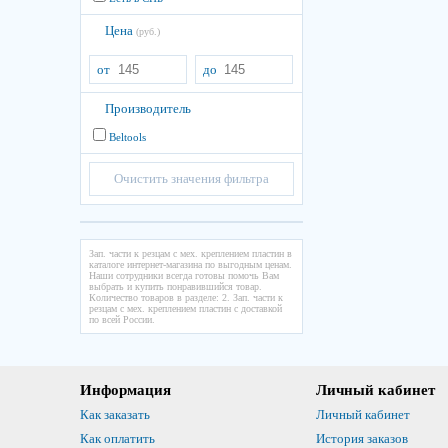
Цена
(руб.)
от
до
Производитель
Beltools
Очистить значения фильтра
Зап. части к резцам с мех. креплением пластин в
каталоге интернет-магазина по выгодным ценам.
Наши сотрудники всегда готовы помочь Вам
выбрать и купить понравившийся товар.
Количество товаров в разделе: 2. Зап. части к
резцам с мех. креплением пластин с доставкой
по всей России.
Информация
Личный кабинет
Как заказать
Личный кабинет
Как оплатить
История заказов