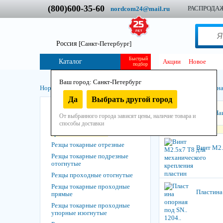
(800)600-35-60
РАСПРОДА
nordcom24@mail.ru
Россия
[Санкт-Петербург]
Быстрый
Каталог
Акции
Новое
подбор
Ваш город: Санкт-Петербург
Нордком
/
Инструмент
/
Остнастно-расходный
/
Машинно-ручная
Да
Выбрать другой город
Заготовки для резцов и осевого
Сортировать:
На
инструмента
От выбранного города зависят цены, наличие товара и
способы доставки
Зап. части к резцам с мех.
креплением пластин
Резцы токарные отрезные
Винт M2.
Резцы токарные подрезные
отогнутые
Резцы проходные отогнутые
Резцы токарные проходные
Пластина
прямые
Резцы токарные проходные
упорные изогнутые