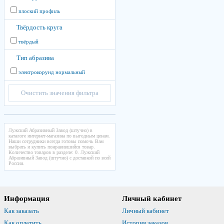
плоский профиль
Твёрдость круга
твёрдый
Тип абразива
электрокорунд нормальный
Очистить значения фильтра
Лужский Абразивный Завод (штучно) в
каталоге интернет-магазина по выгодным ценам.
Наши сотрудники всегда готовы помочь Вам
выбрать и купить понравившийся товар.
Количество товаров в разделе: 0. Лужский
Абразивный Завод (штучно) с доставкой по всей
России.
Информация
Личный кабинет
Как заказать
Личный кабинет
Как оплатить
История заказов