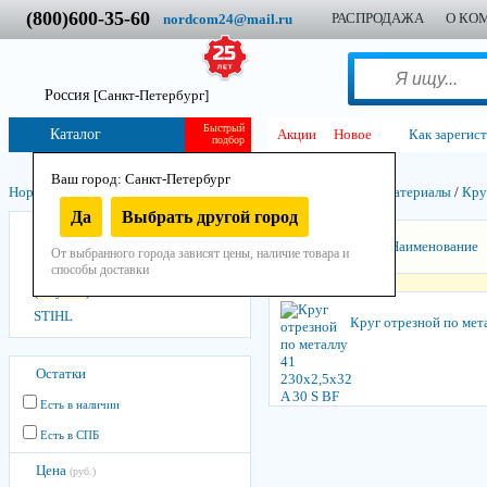
(800)600-35-60
РАСПРОДАЖА
О КО
nordcom24@mail.ru
Россия
[Санкт-Петербург]
Быстрый
Каталог
Акции
Новое
Как зарегис
подбор
Ваш город: Санкт-Петербург
Нордком
/
Инструмент
/
Остнастно-расходный
/
Абразивные материалы
/
Кру
Да
Выбрать другой город
Лужский Абразивный Завод
Сортировать:
Наименование
(упаковка)
От выбранного города зависят цены, наличие товара и
способы доставки
Лужский Абразивный Завод
(штучно)
STIHL
Круг отрезной по мет
Остатки
Есть в наличии
Есть в СПБ
Цена
(руб.)