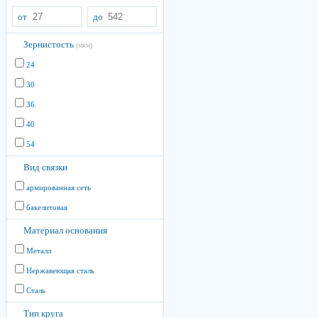
от
до
Зернистость
(мкм)
24
30
36
40
54
Вид связки
армированная сеть
бакелитовая
Материал основания
Металл
Нержавеющая сталь
Сталь
Тип круга